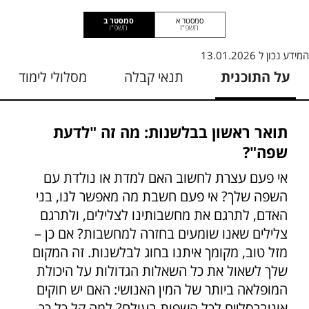
סמסטר א
סמסטר ב
תשפ"ז
תשפ"ו
המידע נכון ל
13.01.2026
על התוכנית
תנאי קבלה
מסלולי לימוד
תואר ראשון בבלשנות: מה זה "לדעת
שפה"?
אי פעם עצרת לחשוב האם למדת או נולדת עם
השפה שלך? אי פעם חשבת מה מאפשר לנו, בני
האדם, לתרגם את מחשבותינו לצלילים, ולתרגם
צלילים שאנו שומעים בחזרה למחשבות? אם כן –
מזל טוב, מקומך איתנו בחוג לבלשנות. זה המקום
שלך לשאול את כל השאלות הגדולות על היכולת
המופלאה ביותר של המין האנושי: האם יש חוקים
אוניברסליים לכל השפות בעולם? למה קל כל כך