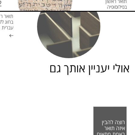
תואר ראשון
בפילוסופיה
תואר רא
בחוג לל
עברית
אולי יעניין אותך גם
רוצה להבין
איזה תואר
באמת מתאים