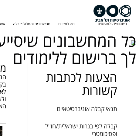
במיוחד בשבילך ריכזנו
מה לומדים
מחשבונים ומסלולי קבלה
אפש
כל המחשבונים שיסייע
לך ברישום ללימודים
מח
הצעות לכתבות
הנכ
בקל
קשורות
לאח
ולע
האפ
תנאי קבלה אוניברסיטאיים
קבלה לפי בגרות ישראלית/חו"ל
ופסיכומטרי