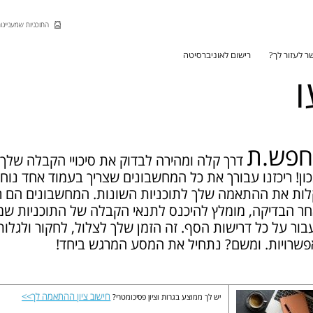
Skip to Main Content
Skip to Main Menu
Skip to Top Menu
התוכניות שמעניינות
 את
ר לעזור לך?
רישום לאוניברסיטה
ו
פש.ת
דרך קלה ומהירה לבדוק את סיכויי הקבלה שלך
ון! ריכזנו עבורך את כל המחשבונים שצריך בעמוד אחד נוח
ות את ההתאמה שלך לתוכניות השונות. המחשבונים הם רק
ר הבדיקה, מומלץ להיכנס לתנאי הקבלה של התוכניות שמע
בור על כל דרישות הסף. זה הזמן שלך לצלול, לחקור ולגלות 
שרויות. ומשם? נתחיל את המסע המרגש ביחד!
חישוב ציון ההתאמה לך>>
יש לך ממוצע בגרות וציון פסיכומטרי?