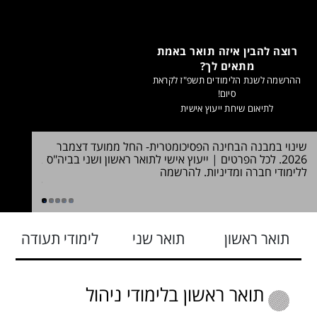
רוצה להבין איזה תואר באמת
מתאים לך?
ההרשמה לשנת הלימודים תשפ"ז לקראת
סיום!
לתיאום שיחת ייעוץ אישית
שינוי במבנה הבחינה הפסיכומטרית- החל ממועד דצמבר
חדש! תואר
2026. לכל הפרטים
|
ייעוץ אישי לתואר ראשון ושני בביה"ס
במדעי הרו
ללימודי חברה ומדיניות. להרשמה
הלימוד >>
לדעת
1
2
3
4
5
תואר ראשון
תואר שני
לימודי תעודה
תואר ראשון בלימודי ניהול