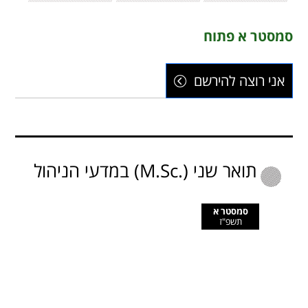
סמסטר א פתוח
אני רוצה להירשם
תואר שני (.M.Sc) במדעי הניהול
סמסטר א
תשפ"ז