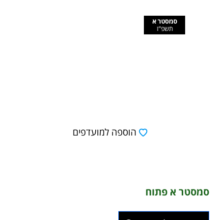
סמסטר א
תשפ"ז
הוספה למועדפים
סמסטר א פתוח