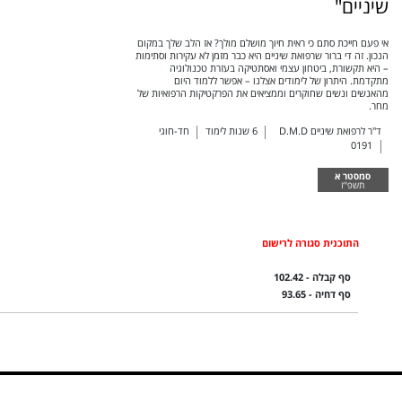
שיניים"
אי פעם חייכת סתם כי ראית חיוך מושלם מולך? אז הלב שלך במקום
הנכון. זה די ברור שרפואת שיניים היא כבר מזמן לא עקירות וסתימות
– היא תקשורת, ביטחון עצמי ואסתטיקה בעזרת טכנולוגיה
מתקדמת. היתרון של לימודים אצלנו – אפשר ללמוד היום
מהאנשים ונשים שחוקרים וממציאים את הפרקטיקות הרפואיות של
מחר.
ד"ר לרפואת שיניים D.M.D
6
שנות לימוד
חד-חוגי
0191
סמסטר א
תשפ"ז
התוכנית סגורה לרישום
סף קבלה - 102.42
סף דחיה - 93.65