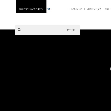
רישום לאוניברסיטה
 אותי
דברו איתנו
מערכת פניות
He
ת
- החל ממועד
חדש! תואר ראשון במסלול חד-חוגי בתוכנית
 אישי לתואר
הרב-תחומית במדעי הרוח. לכל הפרטים
|
למועדי
מדיניות. להרשמה
הרישום לכל תוכניות הלימוד >>
|
התקבלת
ללימודים? כל המידע מה שצריך לדעת