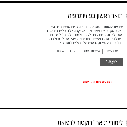
תואר ראשון בפיזיותרפיה
אי פעם הושטת יד לזולת? אם כן, יכול להיות שפיזיותרפיה היא
הייעוד שלך בחיים. פיזיותרפיה היא מקצוע קליני של אהבת האדם
ועזרה לאדם. אנחנו שמנו לעצמנו למטרה לעזור לכל שכבות
האוכלוסייה ולכל הגילאים – מספורט מקצועי ועד ילדות וילדים.
הכול במטרה לשקם, להעמיד על הרגליים ולחזור לחיים.
תואר ראשון
4
שנות לימוד
חד-חוגי
0164
סמסטר א
תשפ"ז
התוכנית סגורה לרישום
לימודי תואר "דוקטור לרפואת