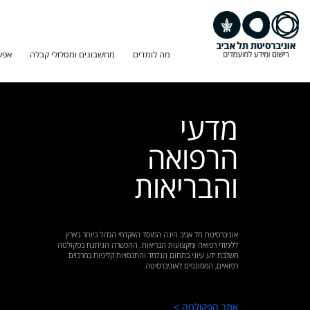
מה לומדים
מחשבונים ומסלולי קבלה
אפש
מדעי
הרפואה
והבריאות
אוניברסיטת תל אביב הינה המוסד האקדמי הגדול ביותר בארץ
ללימודי רפואה ומקצועות הבריאות. ההכשרה הניתנת בפקולטה
משלבת ידע עיוני בתחום הנלמד והתנסויות קליניות במרכזים
רפואיים, המסונפים לאוניברסיטה.
מפגש היכרות לתואר שני (MPH) בלימודי בריאות
מפגש היכרות 
הציבור: 7.9, 15:00, ZOOM. לפרטים ולהרשמה
|
חדש! תואר ראשון במדעי המחשב עם חטיבה בבינה
לפרטים ולהרשמה
מלאכותית (AI)
אתר הפקולטה >