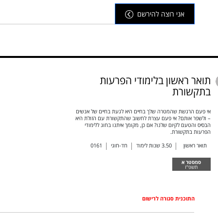
אני רוצה להירשם
תואר ראשון בלימודי הפרעות
בתקשורת
אי פעם הרגשת שהמטרה שלך בחיים היא לגעת בחיים של אנשים
– ולשפר אותם? אי פעם עצרת לחשוב שהתקשורת עם הזולת היא
הבסיס והטעם לקיום שלנו? אם כן, מקומך איתנו בחוג ללימודי
הפרעות בתקשורת.
תואר ראשון
3.50
שנות לימוד
חד-חוגי
0161
סמסטר א
תשפ"ז
התוכנית סגורה לרישום