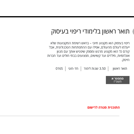
תואר ראשון בלימודי ריפוי בעיסוק
ריפוי בעיסוק הוא מקצוע חיוני – בראש רשימת המקצועות שלא
ייעלמו לעולם מהעולם, אפילו עם ההתפתחות הטכנולוגית, אבל
קודם כל הוא מקצוע מרגש ומספק שיפגיש אותך עם מגוון
אוכלוסיות, מילדים ועד קשישים, מפצועים בבתי חולים ועד חברות
הייטק.
תואר ראשון
3.50
שנות לימוד
חד-חוגי
0165
סמסטר א
תשפ"ז
התוכנית סגורה לרישום