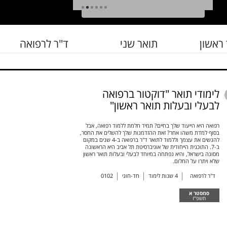
1
2
3
4
5
6
ראשון
תואר שני
ד"ר לרפואה
לימודי תואר "דוקטור ברפואה
לבעלי ובעלות תואר ראשון"
רפואה היא הייעוד שלך בחיים? תמיד חלמת ללמוד רפואה, אבל
בסוף למדת משהו אחר? זאת ההזדמנות שלך להשלים את החסר,
להגשים את עצמך וללמוד לתואר ד"ר ברפואה ב-4 שנים במקום
ב-7. התוכנית הייחודית של אוניברסיטת תל אביב היא הראשונה
מסוגה בישראל, והיא נפתחה במיוחד לבעלי ובעלות תואר ראשון
שלא ויתרו על החלום.
ד"ר לרפואה
4
שנות לימוד
חד-חוגי
0102
סמסטר א
תשפ"ז