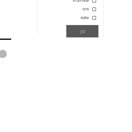
יוזמתי-חברתי
מדעי
עסקים
סנן