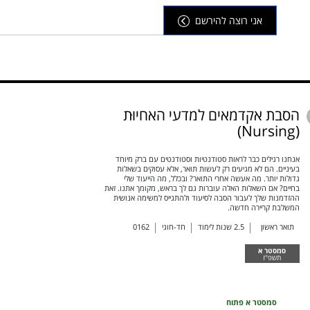
אני רוצה להירשם
הסבת אקדמאים למדעי האחיוּת
(Nursing)
אנחנו רגילים כבר לראות סטודנטיות וסטודנטים עם ברק מיוחד
בעיניים. הם לא מגיעים רק לעשות תואר, אלא עסוקים בשאלות
גדולות יותר. מה אעשה אחרי התואר? ובכלל, מה הייעוד שלי
בחיים? אם השאלות האלה עוברות גם לך בראש, מקומך אתנו. זאת
ההזדמנות שלך לעבור הסבה לסיעוד ולהתגייס למשימה אנושית
המשלבת קריירה חדשה.
תואר ראשון
2.5
שנות לימוד
חד-חוגי
0162
סמסטר א
תשפ"ז
סמסטר א פתוח