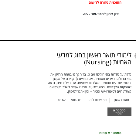
התוכנית סגורה לרישום
ציון זימון למרב/מור - 205
לימודי תואר ראשון בחוג למדעי
האחיוּת (Nursing)
גדלת על סדרות בתי חולים? אם כן, ברור לך מי באמת מחזיק את
בתי החולים: האחים והאחיות. אם מתאים לך קריירה של אקשן
וריגוש, יחד עם תחושת השליחות שמגיעה עם הצלת חיים, נראה
שהמקום שלך איתנו בחוג לסיעוד. אצלנו אפשר לשלב בין רפואה
מצילת חיים לטיפול אישי ומסור – ובין אתגר לסיפוק.
תואר ראשון
3.5
שנות לימוד
חד-חוגי
0162
סמסטר א
תשפ"ז
סמסטר א פתוח