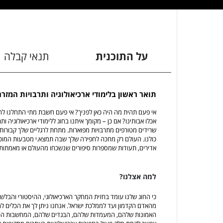
על התוכנית
תנאי קבלה
תואר ראשון בלימודי ארכיאולוגיה ותרבויות המז
אי פעם תהית מה היה כאן לפניך? אי פעם חשבת מתי התחלנו להא
אכלו אבותינו? אם כן – מקומך איתנו בחוג ללימודי ארכיאולוגיה 
שרידים מטורפים מתרבויות מפוארות. מתחת לרגליים שלך קבורות
כולנו. העולם רק מחכה לחפירה שלך שבה תמצא.י מטבעות המוכיח
אדירים, תעודות שמספרות סיפורים שנשכחו מהעולם או מאמתות
למה אצלנו?
כי החוג שלנו עומד בחזית המחקר הארכיאולוגי, ההיסטורי והבל
מהאדם הקדמון ועד לממלכת ישראל. אנחנו ניתן לך את הכלים ל
האמונות שלהם, המעמדות שלהם, הבגדים שלהם, המחשבות הכמוס