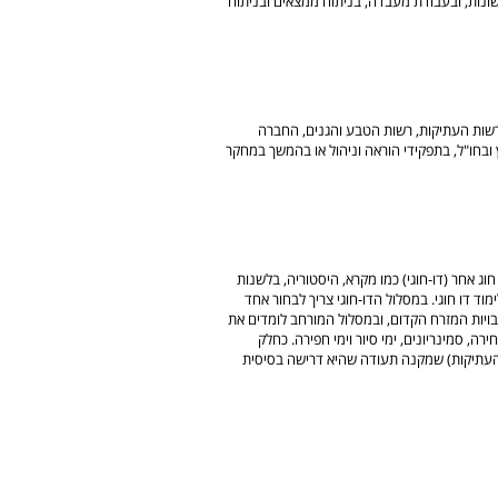
ונות, ובעבודת מעבדה, בניתוח ממצאים ובניתוח
 רשות העתיקות, רשות הטבע והגנים, החברה
 ובחו"ל, בתפקידי הוראה וניהול או בהמשך במחקר
וג אחר (דו-חוגי) כמו מקרא, היסטוריה, בלשנות
וד דו חוגי. במסלול הדו-חוגי צריך לבחור אחד
בויות המזרח הקדום, ובמסלול המורחב לומדים את
רה, סמינריונים, ימי סיור וימי חפירה. כחלק
העתיקות) שמקנה תעודה שהיא דרישה בסיסית