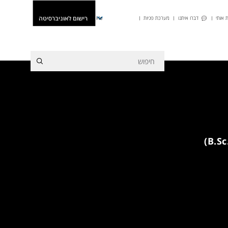
רישום לאוניברסיטה
 אותי
דברו איתנו
מערכת פניות
He
מפגש היכרות מקוון לתואר ראשון (.B.Sc)