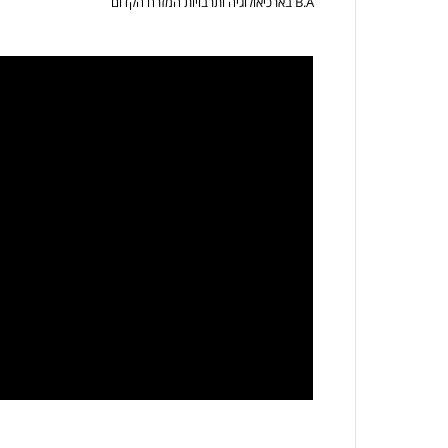
B.A בארכיאולוגיה ותרבויות המזרח הקדום