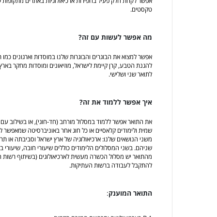
אפשר לקחת חלק פעיל בחפירות ארכיאולוגיות באתרים מתקופות ש
טקסטים.
מה אפשר לעשות עם זה?
אפשר למצוא את הבוגרים והבוגרות שלנו במוסדות וארגונים כמו
להגנת הטבע, קרן קיימת לישראל, מוזיאונים ומוסדות מחקר בארץ
לתואר שני ושלישי.
איך אפשר ללמוד את זה?
את התואר אפשר ללמוד במסלול מורחב (חד-חוגי), או בשילוב עם ח
שמית ולימודים קלאסיים או כל חוג אחר באוניברסיטה שמאפשר לימ
משני הנושאים שלנו: ארכיאולוגיה של ארץ ישראל וסביבתה או תר
שניהם. בשני המסלולים הלימודים כוללים שיעורי חובה, שיעורי בחי
מהתואר יש מסלול הכשרה מעשית לארכיאולוגים (בשיתוף רשות 
להתקבל לעבודה ברשות העתיקות.
התואר המוענק
: