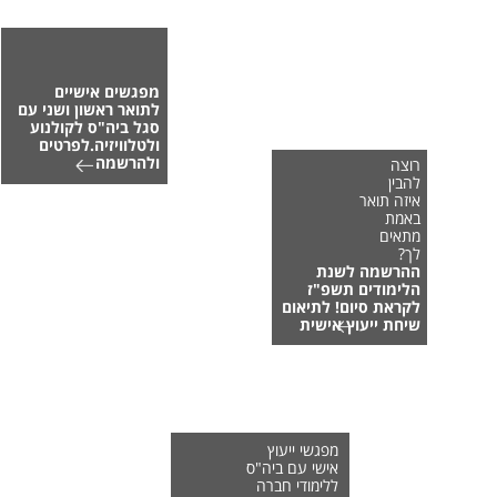
מפגשים אישיים
לתואר ראשון ושני עם
סגל ביה"ס לקולנוע
ולטלוויזיה.לפרטים
ולהרשמה
רוצה
להבין
איזה תואר
באמת
מתאים
לך?
ההרשמה לשנת
הלימודים תשפ"ז
לקראת סיום! לתיאום
שיחת ייעוץ אישית
מפגשי ייעוץ
אישי עם ביה"ס
ללימודי חברה