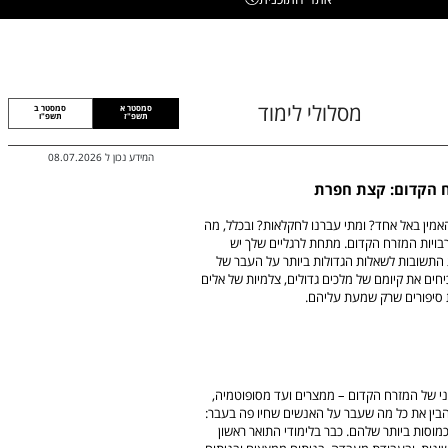
מסלולי לימוד
סמסטר א
סמסטר ב
תשפ"ז
תשפ"ו
המידע נכון ל
08.07.2026
רח הקדום: קצת חפרת
מין באל אחד? ומתי עברנו לחקלאות? ובכלל, מה
ותרבויות המזרח הקדום. מתחת לרגליים שלך יש
 התשובות לשאלות הגדולות ביותר על העבר של
ים את קיומם של מלכים גדולים, צלמיות של אלים
 סיפורים שרק שמעת עליהם.
שני של המזרח הקדום – ממצרים ועד מסופוטמיה,
הבין את כל מה שעבר על האנשים שחיו פה בעבר:
ות ביותר שלהם. כבר בלימודי התואר ראשון