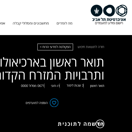
מה לומדים
מחשבונים ומסלולי קבלה
אפש
חזרה לתוצאות חיפוש
הפקולטה למדעי הרוח >
תואר ראשון בארכיאולו
ותרבויות המזרח הקדו
3 שנות לימוד
תואר ראשון
דו-חוגי
0671
מסלול
0000
הוספה למועדפים
הרשמה לתוכנית