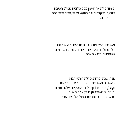
ימודים לתואר ראשון בפסיכולוגיה שכולל חטיבה
מאוד גם באקדמיה וגם בתעשייה לא.נשים שיש להם
ת החטיבה.
יאורטי ומעשי אודות כלים חדשים אלה לתלמידים
ם להשתלב בתפקידים רבים בתעשייה, באקדמיה
טטיסטיים חדישים אלה.
נה, שנת יסודות, כוללת קורסי מבוא
מטיקה ומבוא לתכנות (בשפת python). השנה השנייה והשלישית – שנות הליבה – כוללות
קורסים בתחום למידת מכונה (Machine Learning) ולמידה עמוקה (Deep Learning), העוסקים באלגוריתמים
תונים, נושא שניתן לו דגש רב בשנים.
ית אחד מחברי וחברות הסגל של בית הספר