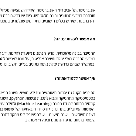
אוניברסיטת תל אביב היא האוניברסיטה היחידה שמציעה מסלול ל
מורחבת במדעי הנתונים ובינה מלאכותית. כיום יש דרישה רבה 
ידע בתכנות ושימוש בכלים חישוביים מתקדמים שנלמדים במסגר
מה אפשר לעשות עם זה?
החטיבה בבינה מלאכותית ומדעי הנתונים מיועדת להקנות ידע ת
במדעי החברה בעלי יכולת חשיבה אנליטית, על מנת לאפשר לה
ובממשלה שבהם נדרשת יכולת ניתוח נתונים בכלים חישוביים וס
איך אפשר ללמוד את זה?
התוכנית מקנה גם יסודות תיאורטיים וגם ידע מעשי. השנה הראשו
בסטטיסטיקה מת
והשיטות המקובלים בתחום וכן קורס ייחודי באתיקה של שימוש בנ
בשנה השלישית – שנת היישום – יש להגיש פרויקט מחקר בהנחי
שעוסק בתחום מדעי הנתונים ובינה מלאכותית.