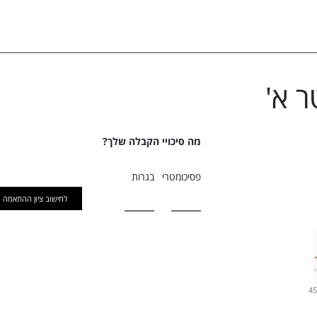
 א
'
מה סיכויי הקבלה שלך?
פסיכומטרי
בגרות
לחישוב ציון ההתאמה
4