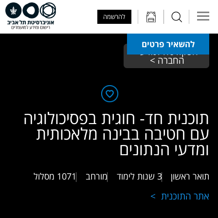
Skip to Main Content
Skip to Main Menu
Skip to Top Menu
להרשמה
להשאיר פרטים
הפקולטה למדעי 
החברה >
תוכנית חד- חוגית בפסיכולוגיה
עם חטיבה בבינה מלאכותית
ומדעי הנתונים
תואר ראשון
3 שנות לימוד
מורחב
1071
מסלול
אתר התוכנית