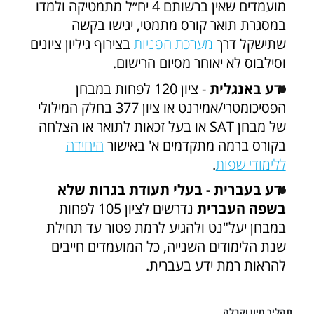
מועמדים שאין ברשותם 4 יח״ל מתמטיקה ולמדו
במסגרת תואר קורס מתמטי, יגישו בקשה
שתישקל דרך
מערכת הפניות
בצירוף גיליון ציונים
וסילבוס לא יאוחר מסיום הרישום.
ידע באנגלית
- ציון 120 לפחות במבחן
הפסיכומטרי/אמירנט או ציון 377 בחלק המילולי
של מבחן SAT או בעל זכאות לתואר או הצלחה
בקורס ברמה מתקדמים א' באישור
היחידה
ללימודי שפות
.
ידע בעברית - בעלי תעודת בגרות שלא
בשפה העברית
נדרשים לציון 105 לפחות
במבחן יעל"נט ולהגיע לרמת פטור עד תחילת
שנת הלימודים השנייה, כל המועמדים חייבים
להראות רמת ידע בעברית.
תהליך מיון וקבלה