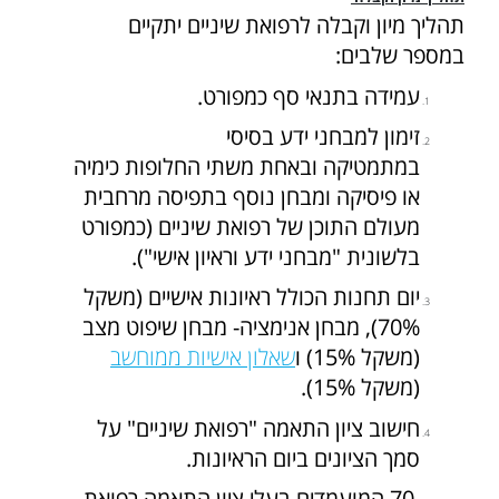
תהליך מיון וקבלה לרפואת שיניים יתקיים
במספר שלבים:
עמידה בתנאי סף כמפורט.
זימון למבחני ידע בסיסי
במתמטיקה ובאחת משתי החלופות כימיה
או פיסיקה ומבחן נוסף בתפיסה מרחבית
מעולם התוכן של רפואת שיניים (כמפורט
בלשונית "מבחני ידע וראיון אישי").
יום תחנות הכולל ראיונות אישיים (משקל
70%), מבחן אנימציה- מבחן שיפוט מצב
(משקל 15%) ו
שאלון אישיות ממוחשב
(משקל 15%).
חישוב ציון התאמה "רפואת שיניים" על
סמך הציונים ביום הראיונות.
70 המועמדים בעלי ציון התאמה רפואת