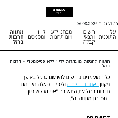
סמסטר א
תשפ"ז
המידע נכון ל
06.08.2026
על
רישום
מבחני ידע
לו"ז
מתווה
התוכנית
ותנאי
ויום תחנות
ומסמכים
חרבות
קבלה
ברזל
מתווה להגשת מועמדות לדיון ללא פסיכומטרי - חרבות
ברזל
כל המועמדים נדרשים להירשם כרגיל באופן
מקוון
באתר ההרשמה
ולסמן בשאלה מלחמת
חרבות ברזל את התשובה "אני מבקש דיון
במסגרת מתווה זה".
דרישת סף