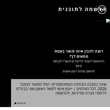
הרשמה לתוכנית
רוצה להבין איזה תואר באמת
מתאים לך?
ההרשמה לשנת הלימודים תשפ"ז לקראת
סיום!
לתיאום שיחת ייעוץ אישית
שינוי במבנה הבחינה הפסיכומטרית- החל ממועד דצמבר
חדש! תואר
2026. לכל הפרטים
|
ייעוץ אישי לתואר ראשון ושני בביה"ס
במדעי הרו
ללימודי חברה ומדיניות. להרשמה
הלימוד >>
לדעת
1
2
3
4
5