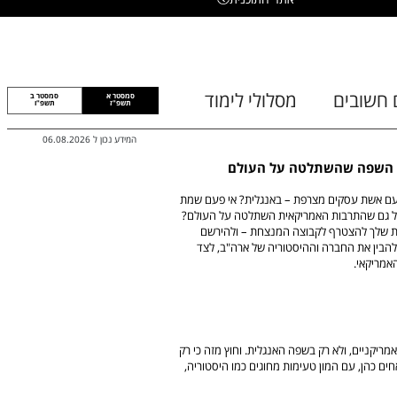
 חשובים
מסלולי לימוד
סמסטר א
סמסטר ב
תשפ"ז
תשפ"ו
המידע נכון ל
06.08.2026
ים: השפה שהשתלטה על העולם
עם אשת עסקים מצרפת – באנגלית? אי פעם שמת
בל גם שהתרבות האמריקאית השתלטה על העולם?
מנות שלך להצטרף לקבוצה המנצחת – ולהירשם
 להבין את החברה וההיסטוריה של ארה"ב, לצד
אמריקאי.
מריקניים, ולא רק בשפה האנגלית. וחוץ מזה כי רק
ים כהן, עם המון טעימות מחוגים כמו היסטוריה,