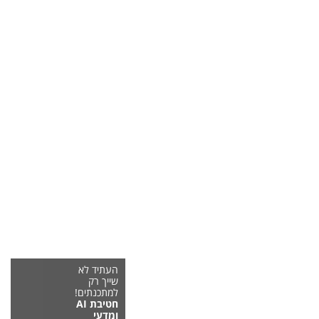
העתיד לא
שייך רק
למתכנתים!
חטיבת AI
ומדעי