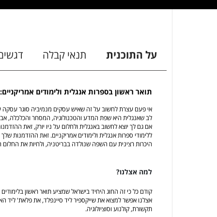
על התוכנית
תנאי קבלה
דגשים
תואר ראשון בספרות אנגלית ולימודים אמריקני
אי פעם עצרת לחשוב על זה שאיש עסקים מנמיביה סוגר עסקה 
לב שאנגלית היא שפת המדע והטכנולוגיה, המסחר והכלכלה, א
אם גם לך יוצא לחשוב באנגלית ולחלום על ניו יורק, זאת ההזד
ללימודי ספרות אנגלית ולימודים אמריקניים. זאת ההזדמנות שלך
היכרות רצינית עם השפה שנולדה בבריטניה, ולחיות את החלום ה
למה אצלנו?
קודם כל כי זה החוג היחיד בישראל שמציע תואר ראשון בלימודים א
אצלנו אפשר למצוא את שייקספיר ליד סיינפלד, את פלאת' ליד האח
תקשורת, קולנוע וסוציולוגיה.