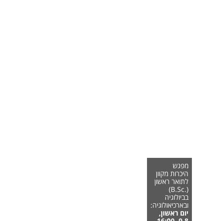
מפגש
היכרות מקוון
לתואר ראשון
(.B.Sc)
בביולוגיה
ובארכיאולוגיה:
יום ראשון,
9.8, 16:00,