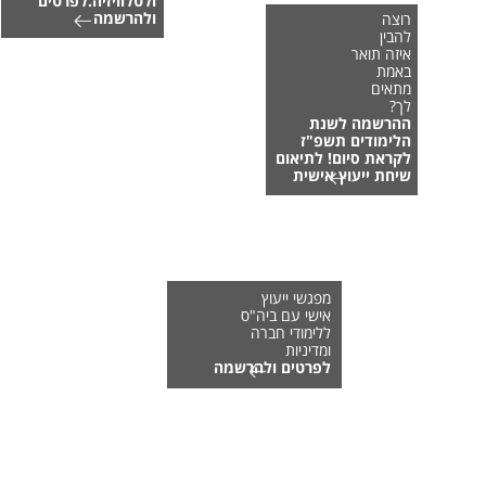
ולטלוויזיה.לפרטים
ולהרשמה
רוצה
להבין
איזה תואר
באמת
מתאים
לך?
ההרשמה לשנת
הלימודים תשפ"ז
לקראת סיום! לתיאום
שיחת ייעוץ אישית
מפגשי ייעוץ
אישי עם ביה"ס
ללימודי חברה
ומדיניות
לפרטים ולהרשמה