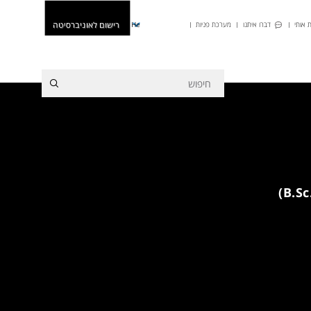
רישום לאוניברסיטה
 אותי
דברו איתנו
מערכת פניות
He
מפגש היכרות מקוון לתואר ראשון (.B.Sc)