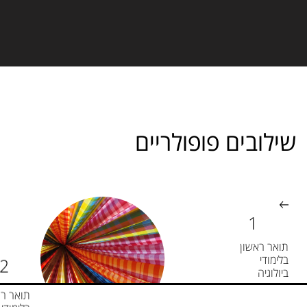
שילובים פופולריים
תואר ראשון
בלימודי
ביולוגיה
תואר רא