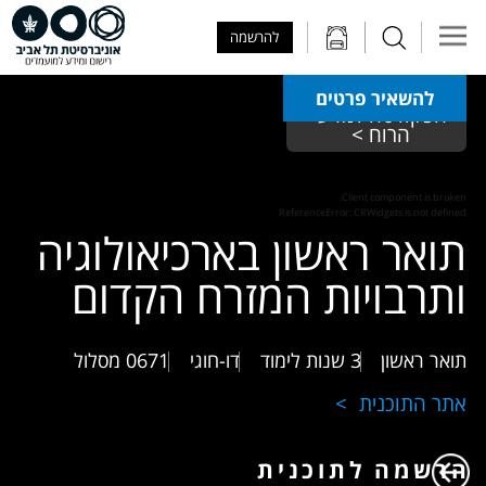
Skip to Main Content
Skip to Main Menu
Skip to Top Menu
להרשמה
להשאיר פרטים
הפקולטה למדעי 
הרוח > 
Client component is broken.
ReferenceError: CRWidgets is not defined
תואר ראשון בארכיאולוגיה
ותרבויות המזרח הקדום
תואר ראשון
3 שנות לימוד
דו-חוגי
0671
מסלול
אתר התוכנית
הרשמה לתוכנית