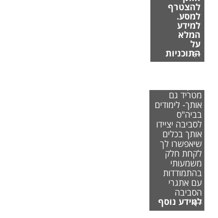
להצטרף
למסע.
למידע
המלא
על
התוכניות
אם משבר
האקלים
מטריד גם
אותך- לימודים
בביה"ס
לסביבה יציידו
אותך בכלים
שיאפשרו לך
לקחת חלק
משמעותי
בהתמודדות
עם אתגרי
הסביבה
למידע נוסף