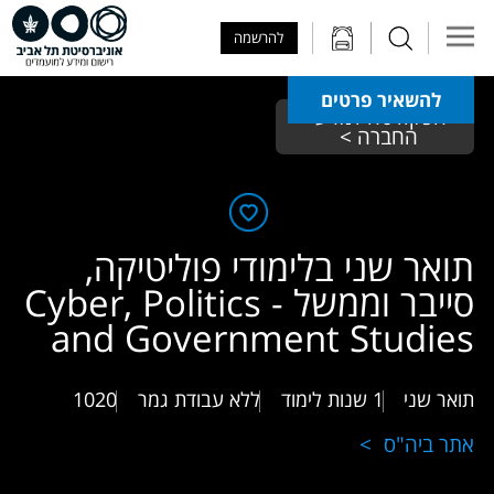
Skip to Main Content
Skip to Main Menu
Skip to Top Menu
להרשמה
להשאיר פרטים
הפקולטה למדעי 
החברה > 
תואר שני בלימודי פוליטיקה,
סייבר וממשל - Cyber, Politics
and Government Studies
תואר שני
1 שנות לימוד
ללא עבודת גמר
1020
אתר ביה"ס