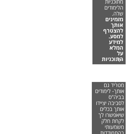
מתוכניות
הלימודים
שלה.
מזמינים
אותך
להצטרף
למסע.
למידע
המלא
על
התוכניות
אם משבר
האקלים
מטריד גם
אותך- לימודים
בביה"ס
לסביבה יציידו
אותך בכלים
שיאפשרו לך
לקחת חלק
משמעותי
בהתמודדות