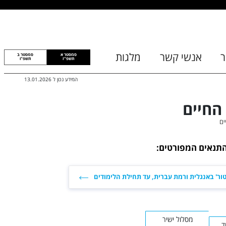
ר
אנשי קשר
מלגות
סמסטר א
סמסטר ב
תשפ"ז
תשפ"ו
המידע נכון ל
13.01.2026
החיים
ים
התנאים המפורטים:
ור' באנגלית ורמת עברית, עד תחילת הלימודים
מסלול ישיר
ד