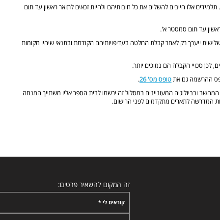
תלמידים אלו חייבים להשלים את כל חובותיהם ולהיות זכאים לתואר ראשון עד תום
ראשון עד תום סמסטר א'.
שלישית ייערך רק לאחר קבלת החלטה בעדיפויותיהם הקודמת ובתנאי שיהיו מקומות
 לכן סכויי הקבלה הם נמוכים יותר.
טופס ההרשמה גם את
טופס מס' 26
.
 המחשב ובביולוגיה המעוניינים במסלול זה ירשמו לבית הספר אליו משתייך המנחה
ות המדרשה לתארים מתקדמים לפני הרישום.
זה המקום להשאיר פרטים:
קוראים לי *