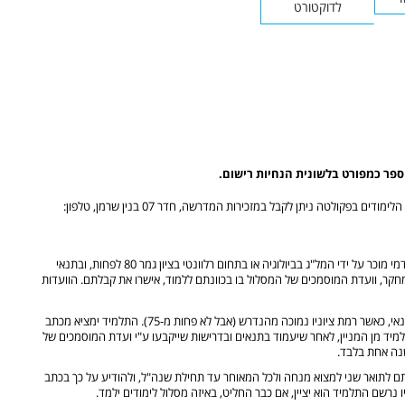
לדוקטורט
ספר כמפורט בלשונית הנחיות רישום.
פרטים נוספים הנוגעים להרשמה, קבלה, מסלולי הלימודים וסדרי הלימודים בפקולטה ניתן לקבל במזכירות המדרשה, חדר 07 בנין שרמן, טלפון:
רשאים להגיש מועמדות: בעלי תואר "בוגר" (תואר ראשון) ממוסד אקדמי מוכר על ידי המל"ג בביולוגיה או בתחום רלוונטי בציון גמר 80 לפחות, ובתנאי
ר, וועדת המוסמכים של המסלול בו בכוונתם ללמוד, אישרו את קבלתם. הוועדות
במקרים חריגים ובאישור ועדת המדרשה יוכל מועמד להתקבל על תנאי, כאשר רמת ציוניו נמוכה מהנדרש (אבל לא פחות מ-75). התלמיד ימציא מכתב
יד מן המניין, לאחר שיעמוד בתנאים ובדרישות שייקבעו ע"י ועדת המוסמכים של
נה אחת בלבד.
ם לתואר שני למצוא מנחה ולכל המאוחר עד תחילת שנה"ל, ולהודיע על כך בכתב
 נרשם התלמיד הוא יציין, אם כבר החליט, באיזה מסלול לימודים ילמד.