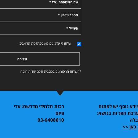
שם המשפחה שלי *
מספר טלפון *
אימייל *
שלחו לי עדכונים מאוניברסיטת תל אביב
שליחה
*השדות המסומנים בכוכבית הינם שדות חובה
דע נוסף יש לפתוח
רכזת תלמידי מדרשה: עדי
רכת הפניות בנושא:
פיזם
בלה
03-6408610
כאן >>