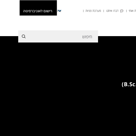
רישום לאוניברסיטה
 אותי
דברו איתנו
מערכת פניות
He
מפגש היכרות מקוון לתואר ראשון (.B.Sc)