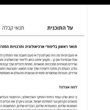
על התוכנית
תנאי קבלה
תואר ראשון בלימודי ארכיאולוגיה ותרבויות המז
אי פעם תהית מה היה כאן לפניך? אי פעם חשבת מתי התחלנו להא
אכלו אבותינו? אם כן – מקומך איתנו בחוג ללימודי ארכיאולוגיה 
שרידים מטורפים מתרבויות מפוארות. מתחת לרגליים שלך קבורות
כולנו. העולם רק מחכה לחפירה שלך שבה תמצא.י מטבעות המוכיח
אדירים, תעודות שמספרות סיפורים שנשכחו מהעולם או מאמתות
למה אצלנו?
כי החוג שלנו עומד בחזית המחקר הארכיאולוגי, ההיסטורי והבל
מהאדם הקדמון ועד לממלכת ישראל. אנחנו ניתן לך את הכלים ל
האמונות שלהם, המעמדות שלהם, הבגדים שלהם, המחשבות הכמוס