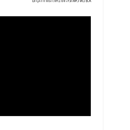
B.A בארכיאולוגיה ותרבויות המזרח הקדום