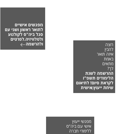
מפגשים אישיים
לתואר ראשון ושני עם
סגל ביה"ס לקולנוע
ולטלוויזיה.לפרטים
ולהרשמה
רוצה
להבין
איזה תואר
באמת
מתאים
לך?
ההרשמה לשנת
הלימודים תשפ"ז
לקראת סיום! לתיאום
שיחת ייעוץ אישית
מפגשי ייעוץ
אישי עם ביה"ס
ללימודי חברה