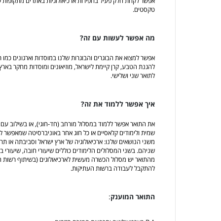
אפשר לקחת חלק פעיל בחפירות ארכיאולוגיות באתרים מתקופות ש
טקסטים.
מה אפשר לעשות עם זה?
אפשר למצוא את הבוגרים והבוגרות שלנו במוסדות וארגונים כמו
להגנת הטבע, קרן קיימת לישראל, מוזיאונים ומוסדות מחקר בארץ
לתואר שני ושלישי.
איך אפשר ללמוד את זה?
את התואר אפשר ללמוד במסלול מורחב (חד-חוגי), או בשילוב עם ח
שמית ולימודים קלאסיים או כל חוג אחר באוניברסיטה שמאפשר לימ
משני הנושאים שלנו: ארכיאולוגיה של ארץ ישראל וסביבתה או תר
שניהם. בשני המסלולים הלימודים כוללים שיעורי חובה, שיעורי בחי
מהתואר יש מסלול הכשרה מעשית לארכיאולוגים (בשיתוף רשות 
להתקבל לעבודה ברשות העתיקות.
התואר המוענק
: