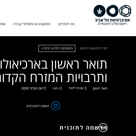
מה לומדים
מחשבונים ומסלולי קבלה
אפש
חזרה לתוצאות חיפוש
הפקולטה למדעי הרוח >
תואר ראשון בארכיאולו
ותרבויות המזרח הקדו
3 שנות לימוד
תואר ראשון
דו-חוגי
0671
מסלול
0000
הוספה למועדפים
הרשמה לתוכנית