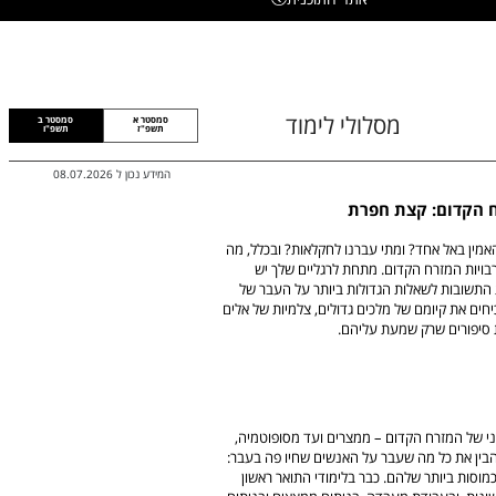
מסלולי לימוד
סמסטר א
סמסטר ב
תשפ"ז
תשפ"ו
המידע נכון ל
08.07.2026
רח הקדום: קצת חפרת
מין באל אחד? ומתי עברנו לחקלאות? ובכלל, מה
ותרבויות המזרח הקדום. מתחת לרגליים שלך יש
 התשובות לשאלות הגדולות ביותר על העבר של
ים את קיומם של מלכים גדולים, צלמיות של אלים
 סיפורים שרק שמעת עליהם.
שני של המזרח הקדום – ממצרים ועד מסופוטמיה,
הבין את כל מה שעבר על האנשים שחיו פה בעבר:
ות ביותר שלהם. כבר בלימודי התואר ראשון