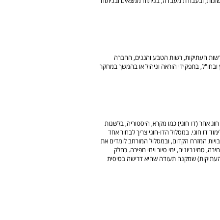
ונות, ובעבודת מעבדה, בניתוח ממצאים ובניתוח
 רשות העתיקות, רשות הטבע והגנים, החברה
 ובחו"ל, בתפקידי הוראה וניהול או בהמשך במחקר
וג אחר (דו-חוגי) כמו מקרא, היסטוריה, בלשנות
וד דו חוגי. במסלול הדו-חוגי צריך לבחור אחד
בויות המזרח הקדום, ובמסלול המורחב לומדים את
רה, סמינריונים, ימי סיור וימי חפירה. כחלק
העתיקות) שמקנה תעודה שהיא דרישה בסיסית