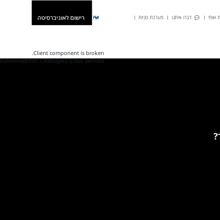
רישום לאוניברסיטה
 אותי
דברו איתנו
מערכת פניות
He
Client component is broken.
ReferenceError: CRWidgets is not defined
?