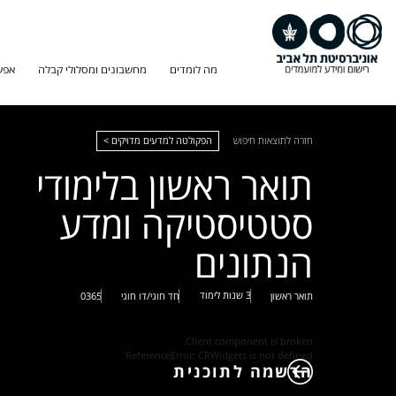
מה לומדים
מחשבונים ומסלולי קבלה
אפש
חזרה לתוצאות חיפוש
הפקולטה למדעים מדויקים >
תואר ראשון בלימודי
סטטיסטיקה ומדע
הנתונים
3 שנות לימוד
תואר ראשון
חד חוגי/דו חוגי
0365
Client component is broken.
ReferenceError: CRWidgets is not defined
הרשמה לתוכנית