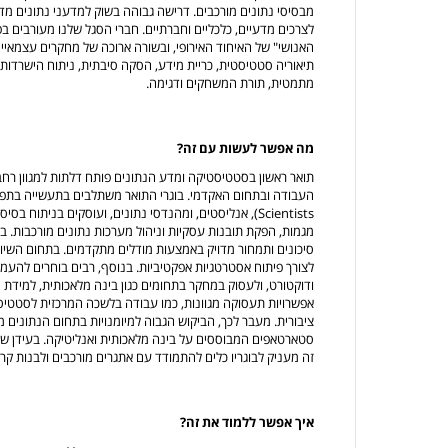
מבסיסי נתונים מורכבים. דרישה גבוהה בשוק למדעני נתונים מדג
לצרכים מדעיים, כלכליים וחברתיים. חברי הסגל שלנו מעורבים בפר
האנושי" של האיחוד האירופי, ובשורה ארוכה של מחקרים עצמאיים 
תיאוריה סטטיסטית, כריית מידע, הסקה סיבתית, ניתוח הישרדות,
מתמטית, תורת המשחקים ודגימה.
מה אפשר לעשות עם זה?
תואר ראשון בסטטיסטיקה ומדע הנתונים פותח דלתות למגוון רח
Scientists), אנליסטים, ומהנדסי נתונים, ועוסקים בניתוח ב
מגמות, הפקת תובנות עסקיות וניהול מערכות נתונים מורכבות. ב
סיכונים ותמחור מדויק באמצעות מודלים מתקדמים. בתחום השיוו
לצורך פיתוח אסטרטגיות אפקטיביות. בנוסף, רבים בוחרים להעמ
ודוקטורט, ולעסוק במחקר בתחומים כגון בינה מלאכותית, למידת מ
אפשרויות תעסוקה מגוונות, כמו עבודה בלשכה המרכזית לסטטיס
ציבורית. מעבר לכך, הביקוש הגבוה למיומנויות בתחום הנתונים 
סטארטאפים המבוססים על בינה מלאכותית ואנליטיקה. בעידן שב
זה מעניק לבוגריו כלים להתמודד עם אתגרים מורכבים ולבנות קרי
איך אפשר ללמוד את זה?