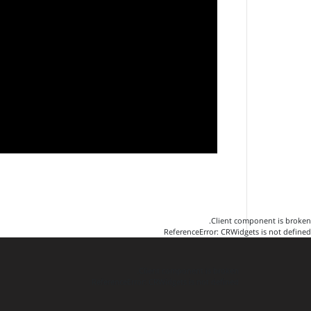
Client component is broken.
ReferenceError: CRWidgets is not defined
Client component is broken.
ReferenceError: CRWidgets is not defined