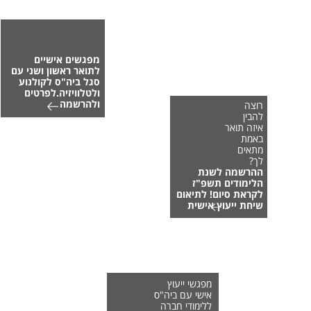
מפגשים אישיים
לתואר ראשון ושני עם
סגל ביה"ס לקולנוע
ולטלוויזיה.לפרטים
ולהרשמה
רוצה
להבין
איזה תואר
באמת
מתאים
לך?
ההרשמה לשנת
הלימודים תשפ"ז
לקראת סיום! לתיאום
שיחת ייעוץ אישית
מפגשי ייעוץ
אישי עם ביה"ס
ללימודי חברה