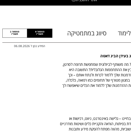
לימוד
סיווג במתמטיקה
סמסטר א
סמסטר ב
תשפ"ז
תשפ"ו
המידע נכון ל
06.08.2026
ג בעידן הביג דאטה
 לגוגל ולטבע? מה משותף לביולוגית שמחפשת תרופה לסרטן,
בין את ההתחממות הגלובלית? התשובה היא
מנות שלך ללמוד לכרות ולנתח אותם – וכך
במגוון מטורף של תחומים כמו רפואה, כלכלה,
זאת ההזדמנות שלך ללמוד את הכלים שיאפשרו לך
יינו – גלישה באינטרנט, ניווט, רכישות או
בפיתוח, הוראה והקניית כלים ושיטות מודרניים
וביות, מהווה מפתח להפקת מידע ותובנות