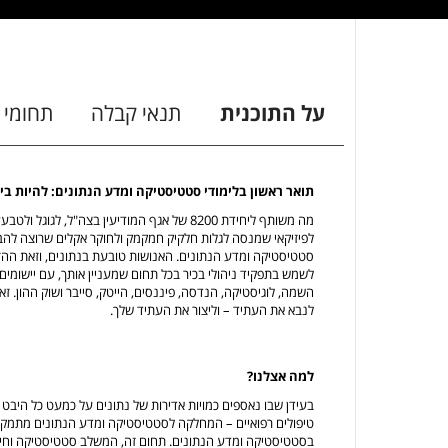
על התוכנית
תנאי קבלה
תחומי 
תואר ראשון בלימודי סטטיסטיקה ומדע הנתונים: להיות בי
מה משותף ליחידת 8200 של אגף המודיעין בצה"ל,
לפיזיקאי שמנסה לגלות חלקיק חמקמק ולחוקר אקלים שרוצה לה
סטטיסטיקה ומדע הנתונים. האנושות טובעת בנתונים, וזאת ההזד
לשמש בתפקיד ניהולי בכיר בכל תחום שמעניין אותך, עם יישומים 
השמה, לוגיסטיקה, הנדסה, פיננסים, הייטק, סייבר ושוק ההון. 
לנבא את העתיד – וליצור את העתיד שלך.
למה אצלנו?
בעידן שבו נאספים כמויות אדירות של נתונים על כמעט כל היבט בח
טיפולים רפואיים – המחלקה לסטטיסטיקה ומדע הנתונים מתמקדת 
בסטטיסטיקה ומדע הנתונים. תחום זה, המשלב סטטיסטיקה וחיש