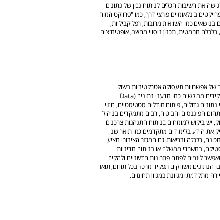
ישה את חשיבות הכלים לניתוח נכון של נתונים
ויקטים בינלאומיים פורצי דרך, כמו "פרויקט המוח
בנושאים כמו השוואות מרובות, רפליקביליות,
 כלכלה מתמטית, תכנון ניסויי מחשב, אופטימזציה
ב של אפשרויות תעסוקה אטרקטיביות בשוק
העבודה ובתחום האקדמי. בוגרי התואר משתלבים בתעשייה בתפקידים מבוקשים כמו מדעני נתונים (Data
סיסי נתונים גדולים, פיתוח מודלים סטטיסטיים, חיזוי
תחום הפיננסים והביטוח, רבים מתמקדים בניהול
ק, יש ביקוש למומחים בניתוח התנהגות צרכנים
יק את הידע בלימודים מתקדמים כמו תואר שני
כונה, כלכלה ובריאות. גם המגזר הציבורי מציע
טיקה, במשרדי ממשלה או בניתוח מדיניות
מאפשר ליזמים לפתח פתרונות חדשניים ולהקים
ו הנתונים משחקים תפקיד מרכזי בכל תחום, תואר
ירה מתקדמת ומגוונת במגוון תחומים.