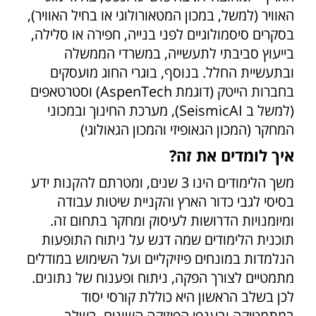
האוויר (למשל, במכון המטאורולוגי או בחיל האוויר),
בסקרים סיסמולוגיים לפני בנייה, חפירה או סלילה,
בייעוץ סביבתי לתעשייה, במשרדי הממשלה
ובתעשיית החלל. בנוסף, בוגרי החוג מועסקים
בחברות הייטק (דוגמת AspenTech) וסטרטאפים
(למשל ב SeismicAI), מערכת החינוך ובמכוני
המחקר (המכון הגאופיזי והמכון הגאולוגי)
איך לומדים את זה?
משך הלימודים הינו 3 שנים, ומטרתם להקנות ידע
בסיסי לגבי כדור הארץ והקניית שיטות עבודה
ומיומנויות הדרושות לעיסוק ומחקר בתחום זה.
תוכנית הלימודים שמה דגש על ניתוח התופעות
הנלמדות במונחים פיזיקליים ועל השימוש במודלים
מתמטיים לצורך הפקה, ניתוח ופענוח של נתונים.
לכן בשלב הראשון היא כוללת קורסי יסוד
במתמטיקה ובענפי הפיזיקה השונים. בשלב