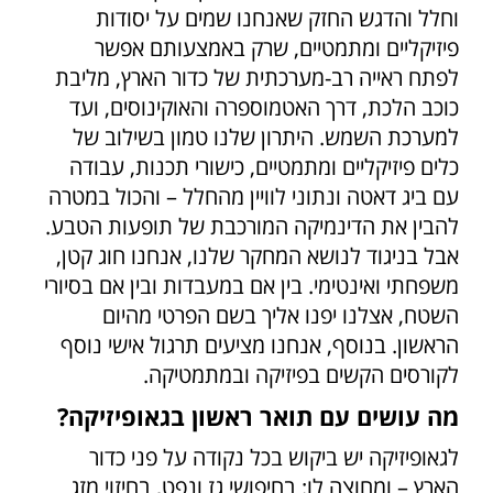
וחלל והדגש החזק שאנחנו שמים על יסודות
פיזיקליים ומתמטיים, שרק באמצעותם אפשר
לפתח ראייה רב-מערכתית של כדור הארץ, מליבת
כוכב הלכת, דרך האטמוספרה והאוקינוסים, ועד
למערכת השמש. היתרון שלנו טמון בשילוב של
כלים פיזיקליים ומתמטיים, כישורי תכנות, עבודה
עם ביג דאטה ונתוני לוויין מהחלל – והכול במטרה
להבין את הדינמיקה המורכבת של תופעות הטבע.
אבל בניגוד לנושא המחקר שלנו, אנחנו חוג קטן,
משפחתי ואינטימי. בין אם במעבדות ובין אם בסיורי
השטח, אצלנו יפנו אליך בשם הפרטי מהיום
הראשון. בנוסף, אנחנו מציעים תרגול אישי נוסף
לקורסים הקשים בפיזיקה ובמתמטיקה.
מה עושים עם תואר ראשון בגאופיזיקה?
לגאופיזיקה יש ביקוש בכל נקודה על פני כדור
הארץ – ומחוצה לו: בחיפושי גז ונפט, בחיזוי מזג