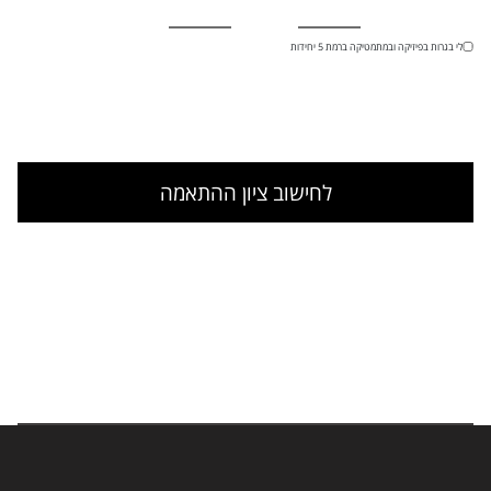
יש לי בגרות בפיזיקה ובמתמטיקה ברמת 5 יחידות
לחישוב ציון ההתאמה