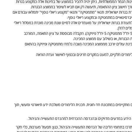
ת הגמר הממשלתיות, ניתן יהיה להכיר בממוצע של בחינות אלה כמקצוע בגרות
ורך חישוב ציון ההתאמה, תיעשה רק אם תביא לשיפור בממוצע הבגרות.
ת בגרות ישראלית: תנאי "מתמטיקה" ותנאי "מקצוע ריאלי נוסף" יתמלאו עבורם אם
ברסיטאיים במתמטיקה ובמקצוע ריאלי נוסף.
לתעודת בגרות ישראלית: על מועמדים אלה לסיים שנת מכינה מוכרת במסלול ריאלי
בוגרי מכינה לפקולטה להנדסה נדרשים למכינה במסלול ריאלי (5 יח"ל מתמטיקה 5 יח"ל פיזיקה). הקבלה מבוססת על ציון התאמה, המורכב
הבגרות, או בשילוב עם ממוצע המכינה.
מכינת עולים יורכב מממוצע המכינה (שבה נלמדו מתמטיקה ופיזיקה בהתאם
ימודים חלקיים, למעט במקרים חריגים ובכפוף לאישור ועדת הוראה
מתקיימים במתכונת חד-חוגית. תכנית הלימודים משלבת ידע תיאורטי ומעשי, תוך
 הידע במדעים מדויקים ובהנדסה ההכרחית למהנדס התעשייה והניהול.
כז בתחומי הליבה של הנדסת התעשייה והניהול, כגון: תפעול מערכות, כלי חקר