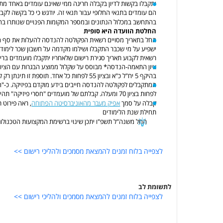
יתקבלו בקשות לדיון בקבלה חריגה ממי שאינם עומדים באחד מת
הם עומדים בתנאי החלופי עבור תנאי זה. יודגש כי כל בקשה ל
בהתחשב במכלול הנתונים ובמספר המקומות הפנויים שנותרו בח
החלטת הוועדה היא סופית
החל בתאריך מסויים רשאית הפקולטה להנדסה להעלות את סף ה
ישפיע על מי שכבר התקבלו ושילמו מקדמה על חשבון שכר לימוד
רשאית לקבוע תאריך סגירת רישום שלאחריו יתקבלו מועמדים ברי
בהיקף 5 יח"ל כ"א ובציון 55 לפחות כל אחד. תוספת זו תינתן רק למועמדים העומדים בתנאים הבסיסיים המינימליים המאפשרים רישום לתכנית זו
לפחות בציון 70 ומעלה. קבלתם של מועמדים "חסרי פיזיקה" תהיה על תנאי, כמפורט בלשונית 'חסרי פיזיקה'
אפיק מעבר מהאוניברסיטה הפתוחה
קבלה על סמך
, ראה פירוט 
תחילת שנת הלימודים
החל משנה"ל תשפ"ו יתכן שינוי ברשימת המקצועות הטכנולוגי
לצפייה בלוח זמנים להמצאת מסמכים ולהליכי רישום >>
לתשומת לב
לצפייה בלוח זמנים להמצאת מסמכים ולהליכי רישום >>