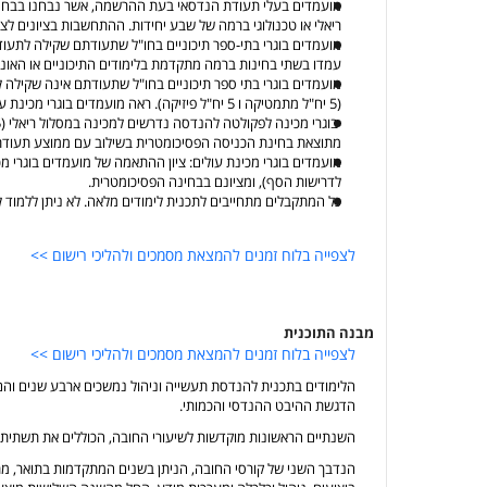
מועמדים בעלי תעודת הנדסאי בעת ההרשמה, אשר נבחנו בבחינו
ריאלי או טכנולוגי ברמה של שבע יחידות. ההתחשבות בציונים לצ
מועמדים בוגרי בתי-ספר תיכוניים בחו"ל שתעודתם שקילה לתעוד
עמדו בשתי בחינות ברמה מתקדמת בלימודים התיכוניים או האוני
מועמדים בוגרי בתי ספר תיכוניים בחו"ל שתעודתם אינה שקילה 
(5 יח"ל מתמטיקה ו 5 יח"ל פיזיקה). ראה מועמדים בוגרי מכינת עולים להלן.
מתוצאת בחינת הכניסה הפסיכומטרית בשילוב עם ממוצע תעודת 
מועמדים בוגרי מכינת עולים: ציון ההתאמה של מועמדים בוגרי 
לדרישות הסף), ומציונם בבחינה הפסיכומטרית.
כל המתקבלים מתחייבים לתכנית לימודים מלאה. לא ניתן ללמוד ל
לצפייה בלוח זמנים להמצאת מסמכים ולהליכי רישום >>
מבנה התוכנית
לצפייה בלוח זמנים להמצאת מסמכים ולהליכי רישום >>
הלימודים בתכנית להנדסת תעשייה וניהול נמשכים ארבע שנים והם 
הדגשת ההיבט ההנדסי והכמותי.
השנתיים הראשונות מוקדשות לשיעורי החובה, הכוללים את תשתית
הנדבך השני של קורסי החובה, הניתן בשנים המתקדמות בתואר, מתר