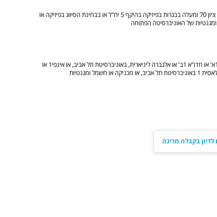
תואר בוגר במוסד אקדמי מוכר על ידי המל"ג בממוצע 85 ומעלה, וגם ציון 70 ומעלה בבגרות בפיזיקה בהיקף 5 יח"ל או בבחינת הסיווג בפיזיקה או
ציון 80 ומעלה בכל אחד וממוצע 85 ומעלה בקורסים הבאים: חדו"א 1א' או חדו"א 1ב' או אלגברה ליניארית, באוניברסיטת תל אביב, או אינפי1 או
אינפי 2 או אלגברה ליניארית 1 באוניברסיטה הפתוחה; וגם פיסיקה קלאסית 1 באוניברסיטת תל אביב, או מכניקה או חשמל ומגנטיות
לדיון בקבלה חריגה