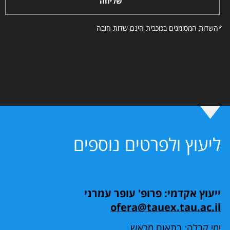
שליחה
*השדות המסומנים בכוכבית הינם שדות חובה
ליעוץ ולפרטים נוספים
ייעוץ אקדמי: פרופ' עופר עמרני
ofera@tauex.tau.ac.il
ימי קבלה: בתאום מראש