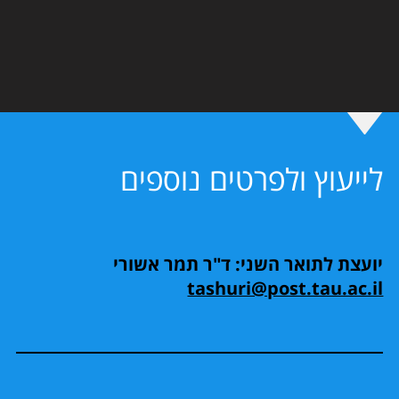
לייעוץ ולפרטים נוספים
יועצת לתואר השני: ד"ר תמר אשורי
tashuri@post.tau.ac.il