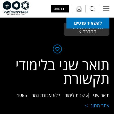
Skip to Main Content
Skip to Main Menu
Skip to Top Menu
להרשמה
להשאיר פרטים
הפקולטה למדעי 
החברה > 
תואר שני בלימודי
תקשורת
תואר שני
2 שנות לימוד
ללא עבודת גמר
1085
אתר החוג