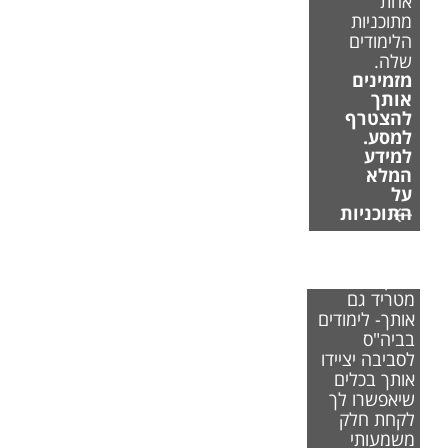
אחת
מתוכניות
הלימודים
שלה.
מזמינים
אותך
להצטרף
למסע.
למידע
המלא
על
התוכניות
אם משבר
האקלים
מטריד גם
אותך- לימודים
בביה"ס
לסביבה יציידו
אותך בכלים
שיאפשרו לך
לקחת חלק
משמעותי