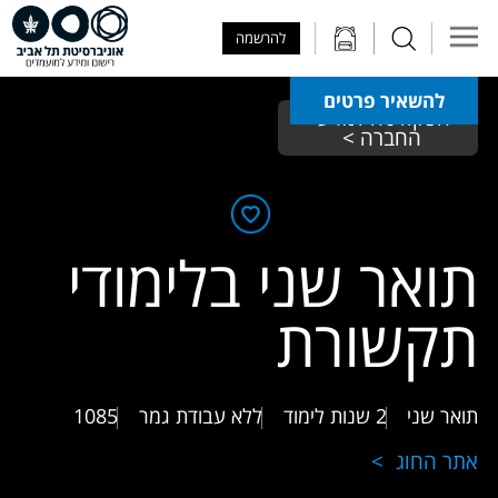
Skip to Main Content
Skip to Main Menu
Skip to Top Menu
להרשמה
להשאיר פרטים
הפקולטה למדעי 
החברה > 
תואר שני בלימודי
תקשורת
תואר שני
2 שנות לימוד
ללא עבודת גמר
1085
אתר החוג