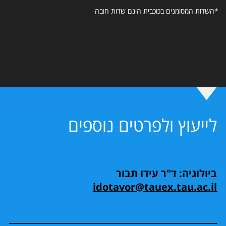
*השדות המסומנים בכוכבית הינם שדות חובה
לייעוץ ולפרטים נוספים
ביולוגיה: ד"ר עידו תבור
idotavor@tauex.tau.ac.il