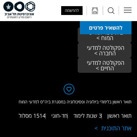
Skip to Main Content
Skip to Main Menu
Skip to Top Menu
להרשמה
להשאיר פרטים
בית ספר למדעי 
המוח >
הפקולטה למדעי 
החברה >
הפקולטה למדעי 
החיים >
תואר ראשון בלימודי ביולוגיה ופסיכולוגיה במסגרת ביה"ס למדעי המוח
תואר ראשון
3 שנות לימוד
חד-חוגי
1514
מסלול
אתר התוכנית