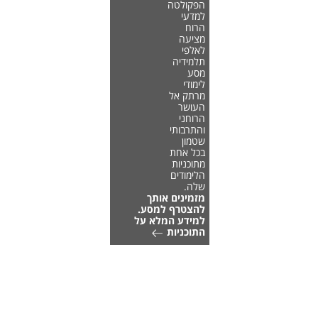
הפקולטה
למדעי
הרוח
מציעה
לאלפי
תלמידיה
מסע
לימודי
מרתק אל
העושר
הרוחני
והתרבותי
שטמון
בכל אחת
מתוכניות
הלימודים
שלה.
מזמינים אותך
להצטרף למסע.
למידע המלא על
התוכניות