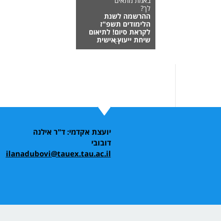
באמת מתאים
לך?
ההרשמה לשנת
הלימודים תשפ"ז
לקראת סיום! לתיאום
שיחת ייעוץ אישית
יועצת אקדמי: ד"ר אילנה
דובובי
ilanadubovi@tauex.tau.ac.il