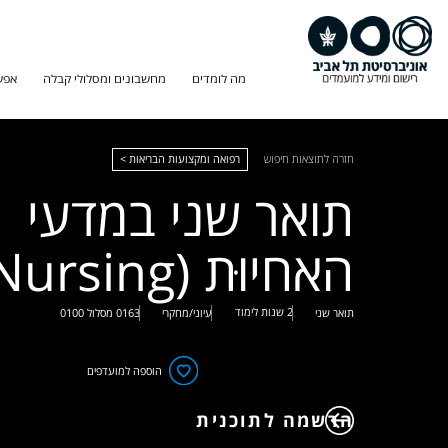
מה לומדים
מחשבונים ומסלולי קבלה
אפש
חזרה לתוצאות חיפוש
רפואה ומקצועות הבריאות >
תואר שני במדעי
האחיוּת (Nursing)
2 שנות לימוד
תואר שני
עיוני/מחקרי
0163
מסלול
0100
הוספה למועדפים
הרשמה לתוכנית