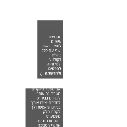
מפגשים
אישיים
לתואר ראשון
ושני עם סגל
ביה"ס
לקולנוע
ולטלוויזיה.
לפרטים
ולהרשמה
אם משבר האקלים
מטריד גם אותך-
לימודים בביה"ס
לסביבה יציידו אותך
בכלים שיאפשרו לך
לקחת חלק
משמעותי
בהתמודדות עם
אתגרי הסביבה