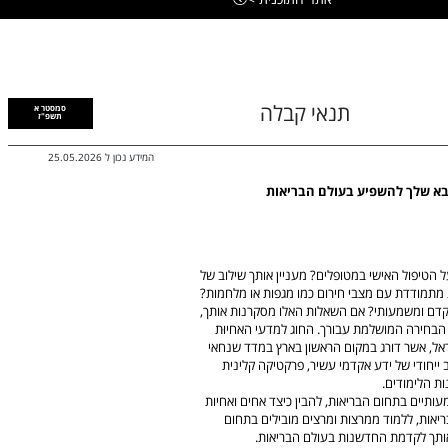
תנאי קבלה
סמסטר א
תשפ"ז
המידע נכון ל
25.05.2026
 הבא שלך להשפיע בעולם הבריאות
 הטיפול האישי במטופלים? מעניין אותך שילוב של
ת מתמודדת עם מצבי חירום כמו מגפות או מלחמות?
קדם ומשמעותי? אם השאלות האלו מסקרנות אותך,
יברסיטת תל אביב הוא הבחירה המושלמת עבורך. החוג למדעי האחיוּת
ר בישראל, אשר דורג במקום הראשון בארץ במדד שנחאי
 2024, 2025)! החוג מציע שילוב ייחודי של ידע אקדמי עשיר, פרקטיקה קלינית
ות הלימודים.
עותיים בתחום הבריאות, להבין כיצד אחים ואחיות
אות, ללמוד ממרצות ומרצים מובילים בתחום
 אותך לקדמת החדשנות בעולם הבריאות.