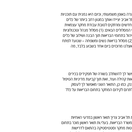
רה באופן משמעותי, וכיום היא נמנית עם תוכניות
אביב יציידו אותך במגוון רחב ביותר של כלים
מחקר חדשים ומרתקים לטובת עבודת מחקר עצמאית
בתחום הבריאות בעתיד. אנחנו מציעים לך לבחור באחד מבין שני המסלולים הבאים: (1) מסלול מנהל וטכנולוגיות
 ניהול בתחומי הבריאות תוך הבנה ושילוב של כלים
מתקדמים כמו בינה מלאכותית, בריאות דיגיטלית ורפואה מרחוק. (2) מסלול בריאות נשים ומשפחה – שנועד לפתח
Nurs). לימודי התואר השני אצלנו מרוכזים ביום אחד בשבוע בלבד, מה
ניברסיטת תל אביב מאפשר לך להשתלב בשורה של תפקידים בכירים
ת קהילה ועוד, זאת תוך קביעת מדיניות הטיפול
ק. כמו כן, התואר השני מאפשר לך לעסוק
לתרום לקידום המחקר בתחום הבריאות על כלל
עי האחיוּת (Nursing) באוניברסיטת תל אביב צריך תואר ראשון במדעי האחיוּת
עם משרד הבריאות. בעלי.ות תואר ראשון מוכר בתחום
שיטות מחקר וסטטיסטיקה בהתאם לדרישות