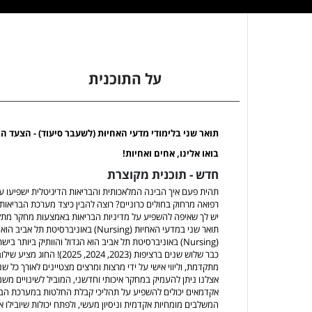
על התוכנית
תואר שני בלימודי מדעי האחיוּת (לשעבר סיעוד) - הצעד
בואו אלינו, אחים ואחיות!
חדש - תוכנית מקוצרת
תהית פעם איך הבינה המלאכותית והבריאות הדיגיטלית ישפיעו על
רפואה מרחוק בחולים כרוניים? רוצה להבין כיצד מערכת הבריאו
יש לך שאיפה להשפיע על מדיניות הבריאות באמצעות מחקר מת
תואר שני במדעי האחיוּת (Nursing) באונ
(Nursing) באוניברסיטת תל אביב הוא הגדול והוותיק ביות
כבר שלוש שנים ברציפות (2023,
מתקדמת, וליווי אישי על ידי מרצות ומרצים מצטיינים לאורך כל שנ
אצלנו ניתן להעמיק במחקר איכותי וחדשני, המוביל לשינויים משמ
אקדמאים יכולים להשפיע על תהליכי קבלת החלטות במערכת הברי
המשלבים מומחיות אקדמית וניסיון מעשי, ולפתח יכולות שיובילו