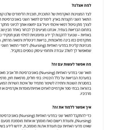
למה אצלנו?
לצד המצוינות האקדמית של התוכנית, תוכנית הלימודים שלנו קוצ
התואר השני הקצרות בארץ. לימודים לתואר השני באוניברסיטת תל 
לצורך מתן טיפול רפואי איכותי ויעיל וגם יחשפו אותך לכיווני 
באחיוּת – שנועד להקנות לך ידע ומיומנויות למילוי מגוון תפקידי
מנהיגות קלינית במדעי האחיוּת (ing
שמאפשר לך לשלב עבודה ותחומי עיסוק נוספים במקביל.
מה אפשר לעשות עם זה?
תואר שני במדעי האחיוּת (Nursing) באו
במערכת הבריאות על כלל היבטיה: בתי חולים, מרפאות חוץ, מרפאו
במסגרות השונות וחתירה לשיפור מתמיד של איכות השירות המוענ
בהוראה בבתי ספר אקדמיים לאחים ואחיות/מוסדות אקדמיים או 
מרכיביו.
איך אפשר ללמוד את זה?
כדי להתקבל לתואר שני במד
(Nursing), ותעודת רישום כאח מוסמך או אחות מוסמכת מט
שאינו מדעי האחיוּת עם תעודת אח.ות מוסמכ.ת, ידרשו לידע ב