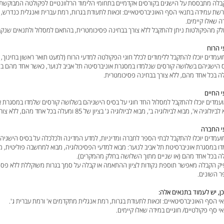
בלה מתבססת על הישגים בקורסים אקדמיים בתחומי הלימוד הרלוונטיים לפקולטה המבוקשת.
רשת עמידה בתנאי הסף האוניברסיטאיים: זכאות לתעודת בגרות, רמת עברית ואנגלית כנדרש, ו
ה שאלו קיימים.
לק מהפקולטות ניתן להתקבל ללא צורך בבחינה פסיכומטרית, בהתאם למסלול ולתנאים שנקב
 הרוח
ועמדים יוכלו להתקבל ללימודים לכלל חוגי הפקולטה למדעי הרוח (למעט תואר ראשון בחינוך,
ה בכל אחד מהם, ללא צורך בבחינה פסיכומטרית.
 החיים
עמדים יוכלו להתקבל למסלול החד חוגי על בסיס הישגיהם בשלושה קורסים שלמדו במסגרת או
ולוגיה א', מבוא לביולוגיה ב', מבוא לביולוגיה ג' בציון של 85 ומעלה בכל אחד מהם, ללא צורך בבחינה פסיכומטרית.
י החברה
ועמדים יוכלו להתקבל לבתי הספר לחברה ומדיניות, למדע המדינה ולכלכלה על בסיס הישגי
ה בכל אחד מהם (או שניים מתוך השלושה בחלק מהמקרים).
יק הקבלה מאפשר תוספת נקודות לציון ההתאמה או קבלה על סמך בגרות משוקללת ללא פסי
 השונים.
כן, יש לעמוד בתנאים אלה:
אי הסף האוניברסיטאיים: זכאות לתעודת בגרות, רמת אנגלית מתקדמים א' ורמת עברית ג'.
אי סף פקולטיים/ חוגיים במידה שאלו קיימים.