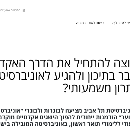
Skip to Main Content
Skip to Main Menu
Skip to Top Menu
התוכניות שמעניינות
ר לעזור לך?
רישום לאוניברסיטה
צה להתחיל את הדרך האקד
ר בתיכון ולהגיע לאוניברסי
רון משמעותי?
יברסיטת תל אביב מציעה לבוגרות ולבוגרי ״אוניברס
ער״ הזדמנות ייחודית להפוך הישגים אקדמיים מוקד
ודי ללימודי תואר ראשון, באוניברסיטה המובילה ביש