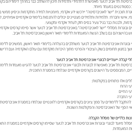
ברסיטת תל אביב לנוער מאפשרת לתלמידי ותלמידות תיכון להשתלב כבר במהלך לימודיהם בקו
 כסטודנטים במעמד מיוחד.
רת תוכנית "ישר לאוניברסיטה" יירכשו ידע אקדמי, מיומנויות למידה מתקדמות וניסיון ממשי בלי
י, אישי וחברתי. תלמידות ותלמידים מצטיינים יכולים להתנסות בלימודים אקדמיים אמיתיים, לרכ
מות, ולבנות כבר בגיל צעיר בסיס חזק לעתיד אקדמי ומקצועי.
ים ובוגרות מסלולי "ישר לאוניברסיטה" באוניברסיטת תל אביב לנוער אשר סיימו קורסים אקדמי
ש בהישגיהם גם בשלב הגשת המועמדות ללימודי תואר ראשון באוניברסיטת תל אביב.
י ובוגרות אוניברסיטת תל אביב לנוער משתלבים בהצלחה בלימודי תואר ראשון, ממשיכים ללי
ך במגוון תחומים בשוק הציבורי והפרטי מתוך היכרות מוקדמת עם עולם האקדמיה ועם דרישות
לי קבלה ייעודיים לבוגרי אוניברסיטת תל אביב לנוער
ברסיטת תל אביב מאפשרת לבוגרות ולבוגרי אוניברסיטת תל אביב לנוער להגיש מועמדות ללימוד
דיים, המבוססים על הישגים בקורסים אקדמיים שנלמדו במסגרת התוכנית.
לים אלו פתוחים בפקולטות:
עי הרוח
עי החיים
עי החברה
 להתקבל ללימודים על סמך ציונים בקורסים אקדמיים רלוונטיים שנלמדו במסגרת אוניברסיטת 
י הסף של האוניברסיטה והפקולטות השונות.
נות כלליים של מסלול הקבלה
 המועמדות.