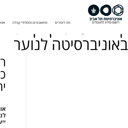
קבלה על סמך קורסים
מה לומדים
מחשבונים ומסלולי קבלה
אפש
באוניברסיטה לנוער
רו
כב
ית
אונ
לנו
ייע