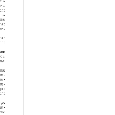
אוני
אביב
במסג
אקדמ
מתקד
בוגר
שימו
בוגר
בהמש
מסלו
אוני
ייעו
מסלו
• מד
• מד
• מד
ניתן
בתנא
עקרו
הגשת