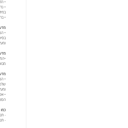
• הק
• נד
במיד
• בח
מדעי
• המ
ומעל
מדעי
•המו
מבוא לבי
מדע
• המ
ומעל
• אפ
הספר
כמו 
- תנ
- תנ