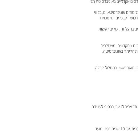
רסים אקדמיים באוניברסיטת תל
מודים אוניברסיטאיים, בליווי
וש ידע, כלים ומיומנויות
ים בהצלחה, יכולים לעשות
מודים מתקדמים ומשתלבים
 הלימוד באוניברסיטה.
י תואר ראשון במסלולי קבלה
תל אביב לנוער, בכפוף לעמידה
• המסלול מיועד לבוגרי ובוגרות אוניברסיטת תל אביב לנוער שסיימו קורסים אקדמיים במסגרת התוכנית, עד 10 שנים לפני מועד