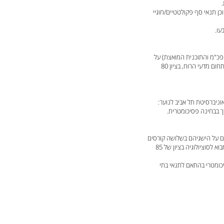
כן תנאי סף פקולטטיים/חוגיי
עו.
 פכ"מ והתוכנית המואצת) על
בסיס הישגיהם בשלושה קורסים שנלמדו במסגרת אוניברסיטה תל אביב לנוער, כאשר אחד מהם בתחום מדעי הרוח, בציון 80
ניברסיטת תל אביב לנוער:
הם על הישגיהם בשלושה קורסים
שלמדו במסגרת אוניברסיטת תל אביב לנוער: מבוא למדעי הפסיכולוגיה, מבוא למחשבה פוליטית, מבוא לסוציולוגיה בציון של 85
כומטרי בהתאם לתנאי בתי