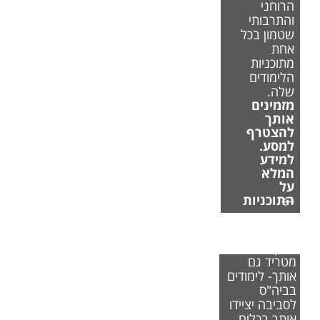
הרוחני
והתרבותי
שטמון בכל
אחת
מתוכניות
הלימודים
שלה.
מזמינים
אותך
להצטרף
למסע.
למידע
המלא
על
התוכניות
אם משבר
האקלים
מטריד גם
אותך- לימודים
בביה"ס
לסביבה יציידו
אותך בכלים