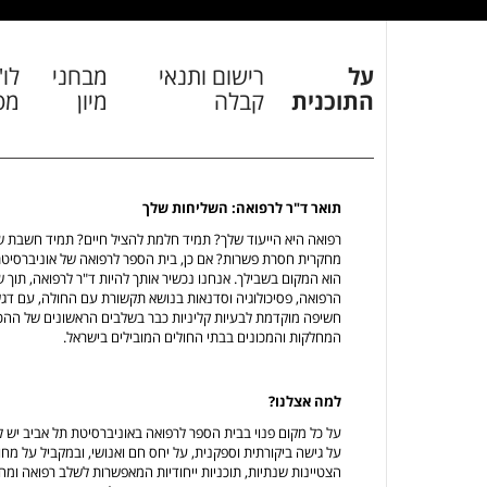
על
רישום ותנאי
מבחני
לו"
התוכנית
קבלה
מיון
מס
תואר ד"ר לרפואה: השליחות שלך
רפואה היא הייעוד שלך? תמיד חלמת להציל חיים? תמיד חשבת ש
מחקרית חסרת פשרות? אם כן, בית הספר לרפואה של אוניברסיטת 
הוא המקום בשבילך. אנחנו נכשיר אותך להיות ד"ר לרפואה, תוך 
הרפואה, פסיכולוגיה וסדנאות בנושא תקשורת עם החולה, עם דגש
חשיפה מוקדמת לבעיות קליניות כבר בשלבים הראשונים של ההכ
המחלקות והמכונים בבתי החולים המובילים בישראל.
למה אצלנו?
על גישה ביקורתית וספקנית, על יחס חם ואנושי, ובמקביל על מח
הצטיינות שנתיות, תוכניות ייחודיות המאפשרות לשלב רפואה ומחק