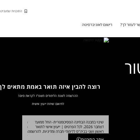
Skip to Main Content
Skip to Main Menu
Skip to Top Menu
התוכניות שמעניינות
ר לעזור לך?
רישום לאוניברסיטה
ור
רוצה להבין איזה תואר באמת מתאים לך
ההרשמה לשנת הלימודים תשפ"ז לקראת סיום!
לתיאום שיחת ייעוץ אישית
ן ושני עם סגל ביה"ס
שינוי במבנה הבחינה הפסיכומטרית- החל ממועד
חדש! תואר ראשון ב
ם ולהרשמה
דצמבר 2026. לכל הפרטים
|
ייעוץ אישי לתואר
הרב-תחומית במדעי 
ראשון ושני בביה"ס ללימודי חברה ומדיניות. להרשמה
הרישום לכל תוכניות
ללימודים? כל המיד
אתר התוכנית