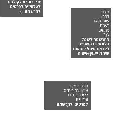
סגל ביה"ס לקולנוע
ולטלוויזיה.לפרטים
ולהרשמה
רוצה
להבין
איזה תואר
באמת
מתאים
לך?
ההרשמה לשנת
הלימודים תשפ"ז
לקראת סיום! לתיאום
שיחת ייעוץ אישית
מפגשי ייעוץ
אישי עם ביה"ס
ללימודי חברה
ומדיניות
לפרטים ולהרשמה