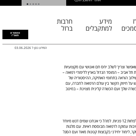
1
2
3
4
5
ז
מידע
חרבות
מכים
למתקבלים
ברזל
סמסטר א
תשפ"ז
המידע נכון ל
03.06.2026
אפשר וצריך לשלב יחס חם ואנושי עם מקצועיות
תל אביב – המוסד הגדול בארץ ללימודי רפואה –
שילוב הוראה בתחומי האתיקה, ההיסטוריה של
 על חיזוק הקשר בין עולם הרפואה לחברה, עם
שרה שלך ועם הכשרה קלינית מצוינת – במיטב
על כל מקום פנוי בבית הספר לרפואה באוניברסיטת תל אביב יש לפחות 12 פניות. למה? כי אנחנו שמים דגש מיוחד
ויבות עמוקה לרפואה מבוססת ראיות. עם מלגות
ר, לימוד יחידני בקבוצות קטנות מאוד ועם הסגל