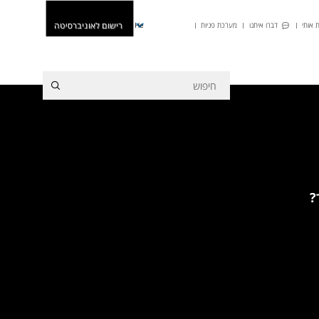
רישום לאוניברסיטה
 אותי
דברו איתנו
מערכת פניות
He
?
מסלול חד-חוגי בתוכנית
הרוח. לכל הפרטים
|
למועדי
 הלימוד >>
|
התקבלת
ע מה שצריך לדעת