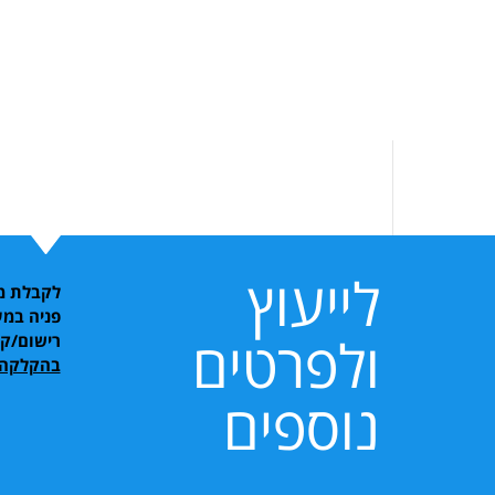
לייעוץ
לקבלת מי
פניה במע
ולפרטים
רישום/ק
בהקלקה 
נוספים