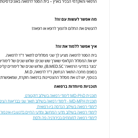
הרפואי והאקדמי הבכיר בארץ – בית הספר לרפואה באוניברסיטת ת
מה אפשר לעשות עם זה?
להגשים את החלום ולהפוך לרופא או רופאה!
איך אפשר ללמוד את זה?
בית הספר לרפואה מציע לך שני מסלולים לתואר ד"ר לרפואה.
יש את המסלול הקלאסי שאורך שש שנים: שלוש שנים של לימודים 
'בוגר במדעי הרפואה' B.MED.SC), שלוש שני
בסופם מחכה התואר הנחשק ד"ר לרפואה, M.D.
בנוסף, יש לנו את מסלול ההצטיינות ברפואה חוקרת, שמאפשרת ל
תוכניות מיוחדות ברפואה
תוכנית MD-PhD לימודי רפואה בשילוב דוקטורט
תוכנית MD-MPH - לימודי רפואה בשילוב תואר שני בבריאות הציבור
לימודי רפואה בשילוב הנדסה ביו-רפואית
לימודי רפואה בשילוב מדעי המחשב ומדעי החיים בדגש ביו-אינפו
לימודי רפואה למומחים בכירורגיה פה ולסת