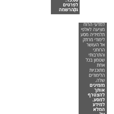
לפרטים
ולהרשמה
הפקולטה
למדעי הרוח
מציעה לאלפי
תלמידיה מסע
לימודי מרתק
אל העושר
הרוחני
והתרבותי
שטמון בכל
אחת
מתוכניות
הלימודים
שלה.
מזמינים
אותך
להצטרף
למסע.
למידע
המלא
על