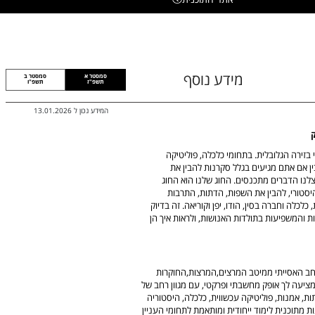
מידע נוסף
סמסטר א
סמסטר ב
תשפ"ז
תשפ"ו
המידע נכון ל
13.01.2026
ק
 בזירה הגלובלית. בתחומי כלכלה, פוליטיקה
ן אם אתם מגיעים בגלל סקרנות להבין את
צלנו הדברים מתכנסים. החוג שלנו הוא החוג
יסטורי, להבין את השפות, הדתות, התרבות
לכלה וחברה בסין, הודו, יפן וקוריאה. זה בדיוק
רות והמשפיעות בתולדות האנושות, ולראות איך הן
ב האסייתי ממיטב המרצים,המרצות,החוקרות
מציעה לך אופק מחשבתי ופרקטי, עם מגוון רחב של
תות, אמנות, פוליטיקה עכשווית, כלכלה, היסטוריה
ת מתוכנית לימוד ייחודית ומותאמת לתחומי העניין