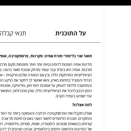
על התוכנית
תנאי קבלה
תואר שני בלימודי מזרח אסיה: סקרנות, פרספקטיבה, אופ
מדינות אסיה הופכות לדומיננטיות יותר ויותר ותופסות מקום מרכזי
ותרבות. אסיה היא בעלת עבר עשיר ומרתק שנוכח מאוד בהווה. בי
הציוויליזציות המרתקות הללו, ובין אם המטרה שלכם פרקטית – א
הגדול והמוביל בתחומו בארץ, והוא יאפשר לך לחקור את הרקע הה
והמחשבה וללמוד לעומק על אמונות יחסי חוץ, פוליטיקה, אמנויות, כ
הזמן הנכון להכיר את הציוויליזציות הללו, שהן מהגדולות, המפוא
עוד ישפיעו בעתיד הקרוב.
למה אצלנו?
אצלנו תקבלו את הפרספקטיבה הרחבה והעמוקה ביותר על המרח
והחוקרים. תוכנית הלימודים לתואר השני באוניברסיטת תל אביב 
קורסים בנושאים מגוונים: היסטוריה, שפות, ספרות, פילוסופיה, ד
של המדעים והרפואה ויחסים בינלאומיים. אנחנו מציעים לך ליהנו