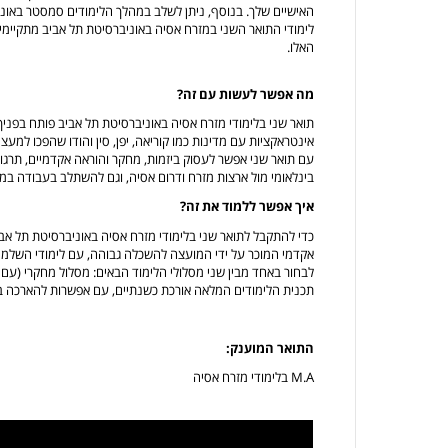
האישיים שלך. בנוסף, ניתן לשלב במהלך הלימודים סמסטר באוני
לימודי התואר השני במזרח אסיה באוניברסיטת תל אביב מתקיימים 
האלו.
מה אפשר לעשות עם זה?
תואר שני בלימודי מזרח אסיה באוניברסיטת תל אביב פותח בפניך
אינטראקציות עם מדינות כמו קוריאה, יפן, סין והודו שהפכו למעצ
עם תואר שני אפשר לעסוק ביזמות, מחקר והוראה אקדמיים, תרגו
בינלאומי מול ארצות מזרח ודרום אסיה, וגם להשתלב בעבודה במ
איך אפשר ללמוד את זה?
כדי להתקבל לתואר שני בלימודי מזרח אסיה באוניברסיטת תל אב
אקדמי המוכר על ידי המועצה להשכלה גבוהה, עם לימודי השלמה
לבחור באחד מבין שני מסלולי הלימוד הבאים: מסלול מחקרי (עם ע
תכנית הלימודים המלאה אורכת כשנתיים, עם אפשרות להארכה ב
התואר המוענק:
M.A בלימודי מזרח אסיה