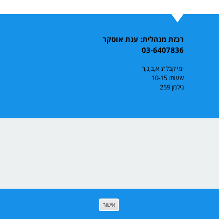
רכזת מנהלית: ענת אוסקר
03-6407836
ימי קבלה: א,ב,ג,ה
שעות: 10-15
גילמן 259
אישור