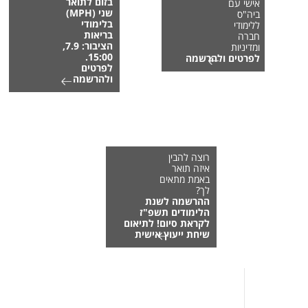
בזום לתואר
אישי עם
שני (MPH)
ביה"ס
בלימודי
ללימודי
בריאות
חברה
הציבור: 7.9,
ומדיניות
15:00.
לפרטים ולהרשמה
לפרטים
ולהרשמה
רוצה להבין
איזה תואר
באמת מתאים
לך?
ההרשמה לשנת
הלימודים תשפ"ז
לקראת סיום! לתיאום
שיחת ייעוץ אישית