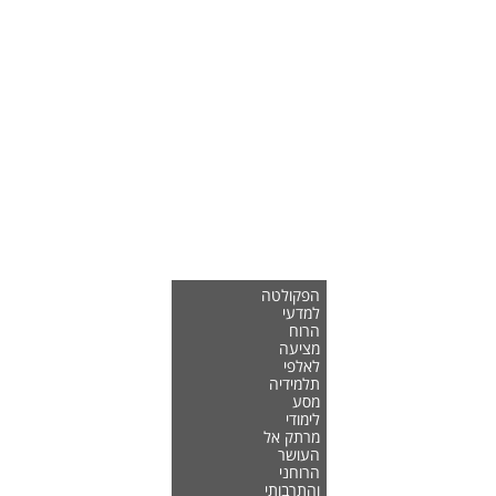
הפקולטה
למדעי
הרוח
מציעה
לאלפי
תלמידיה
מסע
לימודי
מרתק אל
העושר
הרוחני
והתרבותי