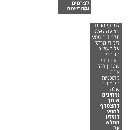
לפרטים
ולהרשמה
הפקולטה
למדעי הרוח
מציעה לאלפי
תלמידיה מסע
לימודי מרתק
אל העושר
הרוחני
והתרבותי
שטמון בכל
אחת
מתוכניות
הלימודים
שלה.
מזמינים
אותך
להצטרף
למסע.
למידע
המלא
על