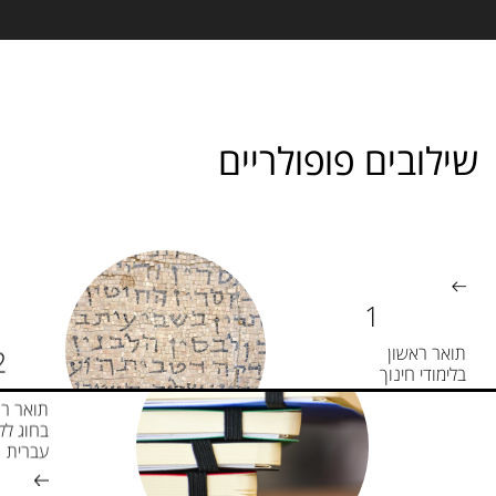
שילובים פופולריים
תואר ראשון
בלימודי חינוך
תואר רא
בחוג לל
עברית