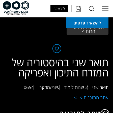
Skip to Main Content
Skip to Main Menu
Skip to Top Menu
להרשמה
להשאיר פרטים
הפקולטה למדעי 
הרוח > 
תואר שני בהיסטוריה של
המזרח התיכון ואפריקה
תואר שני
2 שנות לימוד
עיוני/מחקרי
0654
אתר התוכנית >
הרשמה לתוכנית