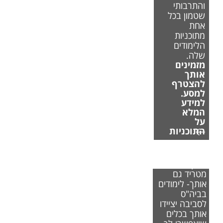
והתרבותי
שטמון בכל
אחת
מתוכניות
הלימודים
שלה.
מזמינים
אותך
להצטרף
למסע.
למידע
המלא
על
התוכניות
אם משבר
האקלים
מטריד גם
אותך- לימודים
בביה"ס
לסביבה יציידו
אותך בכלים