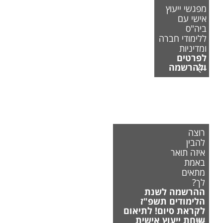
מפגשי ייעוץ
אישי עם
ביה"ס
ללימודי חברה
ומדיניות
לפרטים
ולהרשמה
רוצה
להבין
איזה תואר
באמת
מתאים
לך?
ההרשמה לשנת
הלימודים תשפ"ז
לקראת סיום! לתיאום
שיחת ייעוץ אישית