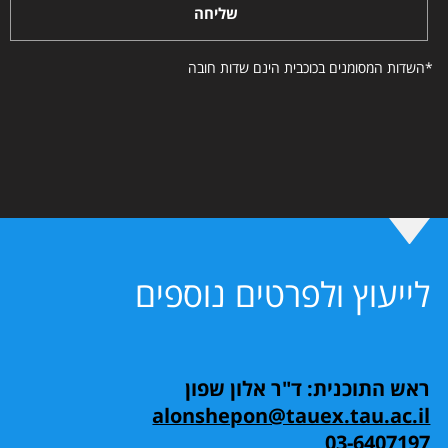
שליחה
*השדות המסומנים בכוכבית הינם שדות חובה
לייעוץ ולפרטים נוספים
ראש התוכנית: ד"ר אלון שפון
alonshepon@tauex.tau.ac.il
03-6407197