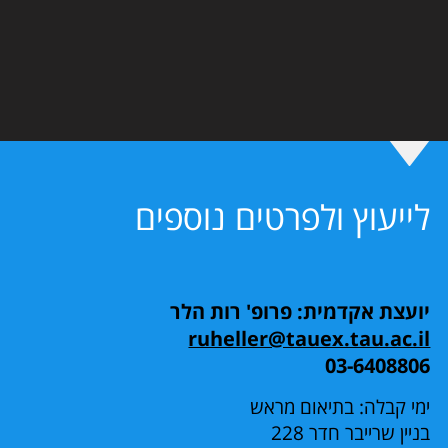
לייעוץ ולפרטים נוספים
יועצת אקדמית: פרופ' רות הלר
ruheller@tauex.tau.ac.il
03-6408806
ימי קבלה: בתיאום מראש
בניין שרייבר חדר 228