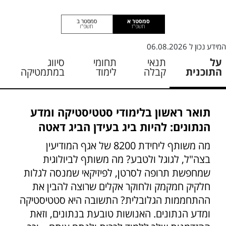
סמסטר א
סמסטר ב
תשפ"ז
תשפ"ו
המידע נכון ל
06.08.2026
על
תנאי
תחומי
סיווג
התוכנית
קבלה
לימוד
במתמטיקה
תואר ראשון בלימודי סטטיסטיקה ומדע
הנתונים: להיות ביג בעידן הביג דאטה
מה משותף ליחידת 8200 של אגף המודיעין
בצה"ל, לגוגל ולטבע? מה משותף לביולוגית
שמחפשת תרופה לסרטן, לפיזיקאי שמנסה לגלות
חלקיק חמקמק ולחוקר אקלים שרוצה להבין את
ההתחממות הגלובלית? התשובה היא סטטיסטיקה
ומדע הנתונים. האנושות טובעת בנתונים, וזאת