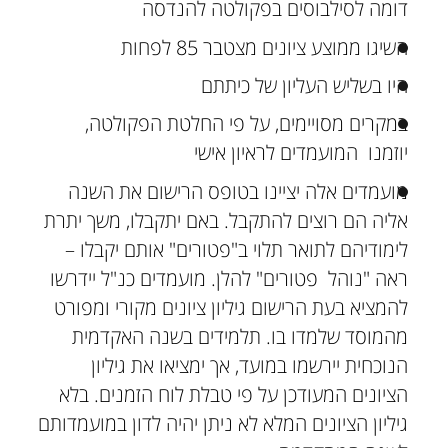
דומה לסילבוסים בפקולטה להנדסה
השיגו ממוצע ציונים מצטבר 85 לפחות
היו בשליש העליון של כיתתם
במקרים מסויימים, על פי החלטת הפקולטה,
יוזמנו המועמדים לראיון אישי
מועמדים אלה יציינו בטופס הרישום את השנה
אליה הם רוצים להתקבל. באם יתקבלו, משך יתרת
לימודיהם לתואר תלוי ב"פטורים" אותם יקבלו –
ראה "נוהל פטורים" להלן. מועמדים כנ"ל יידרשו
להמציא בעת הרישום גיליון ציונים מקורי ומפורט
מהמוסד שלמדו בו. תלמידים בשנה האקדמית
הנוכחית יירשמו במועד, אך ימציאו את גיליון
הציונים המעודכן על פי טבלת לוח הזמנים. בלא
גיליון הציונים המלא לא ניתן יהיה לדון במועמדותם