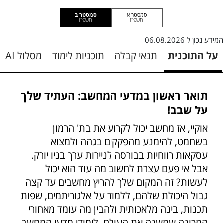
סמסטר א
סמסטר ב
תשפ"ז
תשפ"ו
המידע נכון ל
06.08.2026
על התוכנית
תנאי קבלה
תוכניות לימוד
מסלול AI
תואר ראשון במדעי המחשב: העתיד שלך
על שבב!
אוקיי, אז מחשב יכול לקרוע את בת' הרמון
בשחמט, להימנע מהפקקים בגהה ולמצוא
עסקאות רווחיות בבורסה לניירות ערך בניו יורק.
אבל אי פעם עצרת לחשוב מה עוד הוא יכול
לעשות? זה המקום שלך להריץ מחשבים עד קצה
גבול היכולת שלהם, ללמוד על אלגוריתמים, שפות
תכנות, בינה מלאכותית ולהבין מה עומד מאחורי
המכונה שמשנה את העולם. לימודי מדעי המחשב