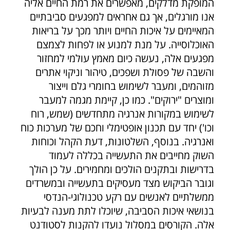
המופקת מדלקים, מאפשרים את רמת החיים אליה
אנו מורגלים, אך גם אחראים למפגעים סביבתיים
המאיימים על איכות החיים ויותר מכך על בריאות
האוכלוסייה. על מנת למנוע או לפחות לצמצם
מפגעים אלה, נעשה כיום מאמץ עולמי למחזור
והשבה של פסולת ושפכים, טיהור וניקוי אתרים
מזוהמים, ומעבר לשימוש בחומרי גלם וייצור
ומוצרים "ירוקים". כמו כן, קיימת מגמה למעבר
לשימוש במקורות אנרגיה מתחדשים (שמש, רוח
וכו') יחד עם תכנון אופטימלי וחכם של מערכות כוח
ואנרגיה. בנוסף, השלטונות, דעת הקהל וכוחות
השוק מחייבים את התעשייה בכללה לעמוד
בדרישות ובתקנים הולכים ומחמירים. על כן הולך
וגובר הביקוש מצד מעסיקים בתעשייה ובמשרדים
ממשלתיים לאנשים עם רקע טכנולוגי-הנדסי
בנושאי איכות הסביבה, שיוכלו לתת מענה לבעיות
אלה. הקורסים במסלול נועדו להקנות לסטודנט