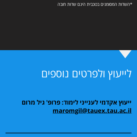
*השדות המסומנים בכוכבית הינם שדות חובה
לייעוץ ולפרטים נוספים
ייעוץ אקדמי לענייני לימוד: פרופ' גיל מרום
maromgil@tauex.tau.ac.il