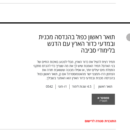
תואר ראשון כפול בהנדסה מכנית
ובמדעי כדור הארץ עם הדגש
בלימודי סביבה
תמיד רצית להציל את כדור הארץ, מבלי לפגוע באיכות החיים של
בני האדם? תמיד האמנת שיש לך את מה שצריך כדי להנדס מתקני
התפלת מים יעילים יותר, או אפילו מכונה ששואבת חזרה את
הפחמן הדו-חמצני ישר מהאטמוספרה? אם כן, תואר ראשון כפול
בהנדסה מכנית ובמדעי כדור הארץ הוא האתגר בשבילך.
תואר ראשון
4.5
שנות לימוד
דו-חוגי
0542
סמסטר א
תשפ"ז
התוכנית סגורה לרישום