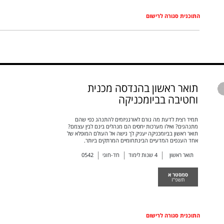
התוכנית סגורה לרישום
תואר ראשון בהנדסה מכנית
וחטיבה בביומכניקה
תמיד רצית לדעת מה גורם לאורגניזמים להתנהג כפי שהם
מתנהגים? ואילו מערכות יחסים הם מנהלים בינם לבין עצמם?
תואר ראשון בביומכניקה יעניק לך גישה אל העולם המופלא של
אחד הענפים המדעיים הבינתחומיים המרתקים ביותר.
תואר ראשון
4
שנות לימוד
חד-חוגי
0542
סמסטר א
תשפ"ז
התוכנית סגורה לרישום