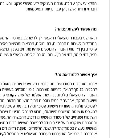
המקצועי שלך עד כה. אנחנו מעניקים ידע טיפולי פרקטי וחשיבה בי
חברתי ורווחה אישית הן עבורנו יותר מסיסמאות.
מה אפשר לעשות עם זה?
תואר שני בעבודה סוציאלית מאפשר לך להשתלב בסקטור הממשלתי
במחלקות לשירותים חברתיים, בתי חולים, מרפאות ומרפאות פסיכי
פרטית. בין מקומות העבודה הנוספים שיהיו פתוחים בפניך נמצאים 
ספר, בתי סוהר, בתי אבות, שירותי הגירה וקליטה, מפעלי תעשייה
איך אפשר ללמוד את זה?
אנחנו מעודדים סטודנטים וסטודנטיות מצטיינים שסיימו תואר רא
לתכנית. בנוסף לתואר, נדרשת מעורבות וניסיון מוכחים בעשייה
העבודה הסוציאלית. לסיום, נדרשת השלמה של שישה קורסי קד
ושיטות מחקר, וארבעה קורסים נוספים מתוך הרשימה הבאה: מבוא ל
לפסיכופתולוגיה, תיאוריות אישיות, פסיכולוגיה חברתית, פסיכול
למשפט או שיטת המשפט הישראלי, ומבוא למנהל ומדיניות ציבורי
השלמות ושנתיים של הכשרה מעשית מודרכת. ההכשרה המעשית 
ובמסגרות שנקבעות על ידי היחידה להכשרה מעשית בבית הספר
מעשית נעשה בסמוך לתחילת שנת הלימודים. משנת הלימודים השנ
אינטגרטיבי לטיפול והתערבות בעבודה סוציאלית או במסלול לקידו