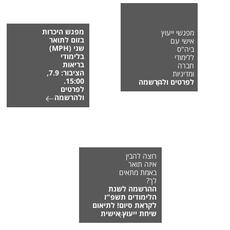
מפגש היכרות
מפגשי ייעוץ
בזום לתואר
אישי עם
שני (MPH)
ביה"ס
בלימודי
ללימודי
בריאות
חברה
הציבור: 7.9,
ומדיניות
15:00.
לפרטים ולהרשמה
לפרטים
ולהרשמה
רוצה להבין
איזה תואר
באמת מתאים
לך?
ההרשמה לשנת
הלימודים תשפ"ז
לקראת סיום! לתיאום
שיחת ייעוץ אישית