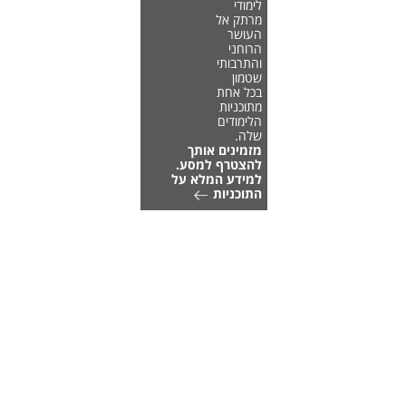
לימודי
מרתק אל
העושר
הרוחני
והתרבותי
שטמון
בכל אחת
מתוכניות
הלימודים
שלה.
מזמינים אותך
להצטרף למסע.
למידע המלא על
התוכניות