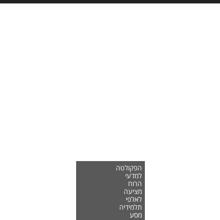
הפקולטה
למדעי
הרוח
מציעה
לאלפי
תלמידיה
מסע