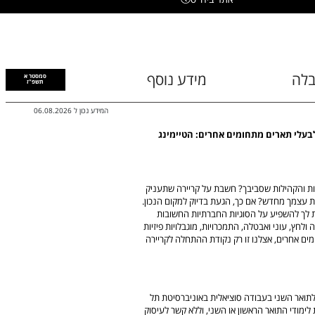
בלה
מידע נוסף
סמסטר א
תשפ"ז
המידע נכון ל
06.08.2026
בעלי תארים מתחומים אחרים: הטיימינג
חות והקהילות שסביבך? חשבת על קריירה שתעניק
 עצמך מחדש? אם כך, הגעת בדיוק למקום הנכון.
 לך להשפיע על הסוגיות החברתיות החשובות
לחץ, עוני ואבטלה, התמכרויות, מוגבלויות פיזיות
ומים אחרים, אצלנו זו רק נקודת ההתחלה לקריירה
ת לתואר השני בעבודה סוציאלית באוניברסיטת תל
מודי התואר הראשון או השני, וללא קשר לעיסוק