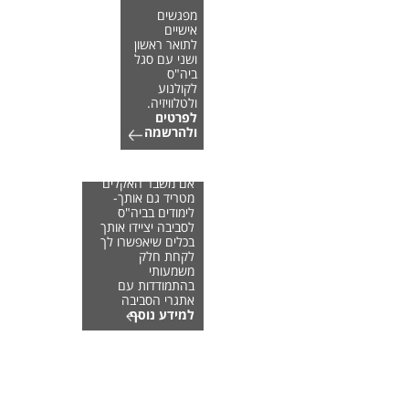
מפגשים
אישיים
לתואר ראשון
ושני עם סגל
ביה"ס
לקולנוע
ולטלוויזיה.
לפרטים
ולהרשמה
אם משבר האקלים
מטריד גם אותך-
לימודים בביה"ס
לסביבה יציידו אותך
בכלים שיאפשרו לך
לקחת חלק
משמעותי
בהתמודדות עם
אתגרי הסביבה
למידע נוסף