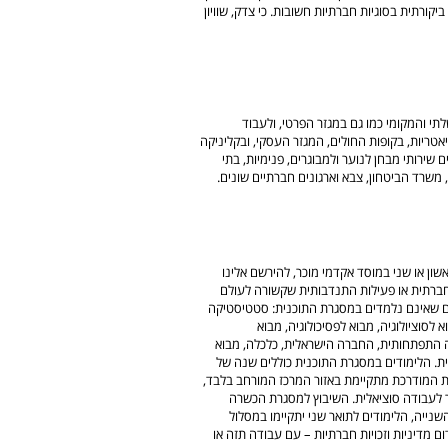
קורתית בסוגיות חברתיות חשובות. כי צדק, שוויון
 והמקומי כמו גם במגזר הפרטי, ולעבוד
אטריות, בקופות החולים, המגזר העסקי, ובקליניקה
שירותי מבחן לנוער ולמבוגרים, פנימיות, בתי
, משרד הביטחון, צבא וארגונים חברתיים שונים.
שון או שני במוסד אקדמי מוכר, להירשם אלינו
 חברתית או פעילות התנדבותית שקשורה לעולם
ם שאינם נלמדים במסגרת התוכנית: סטטיסטיקה
סוציולוגיה, מבוא לפסיכולוגיה, מבוא
וגיה התפתחותית, החברה הישראלית, כלכלה, מבוא
ת. הלימודים במסגרת התוכנית כוללים שנה של
המודרכת מתקיימת באזור המרכז המורחב בלבד,
 לעבודה סוציאלית. השיבוץ למסגרת הכשרה
ייה, הלימודים לתואר שני יתקיימו במסלול
ם מדיניות וזכויות חברתיות – עם עבודה תזה או