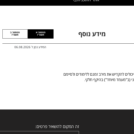
מידע נוסף
סמסטר א
סמסטר ב
תשפ"ז
תשפ"ו
המידע נכון ל
06.08.2026
כולים להקדיש את מירב זמנם ללימודים ולסיימם
 (ב"מעמד מיוחד") בהיקף חלקי.
זה המקום להשאיר פרטים: