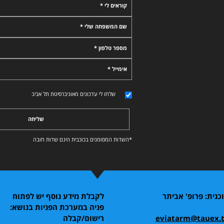
קוראים לי *
שם המשפחה שלי *
מספר טלפון *
אימייל *
שלחו לי עדכונים מאוניברסיטת תל אביב
שליחה
*השדות המסומנים בכוכבית הינם שדות חובה
נית: פרופ' אביתר
לקבלת מידע נוסף יש לפתוח
פניה במערכת הפניות בנושא:
eviatarm@tauex.ta
רישום/קבלה