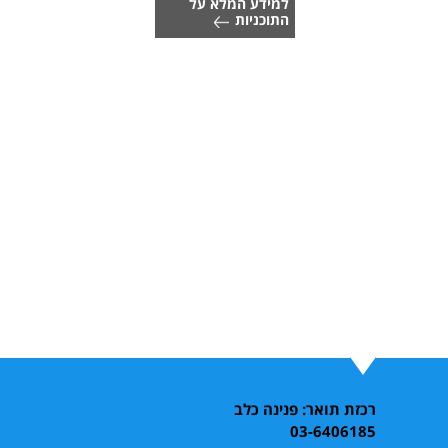
למידע המלא על
התוכניות
רכזת תואר: פנינה כלב
03-6406185