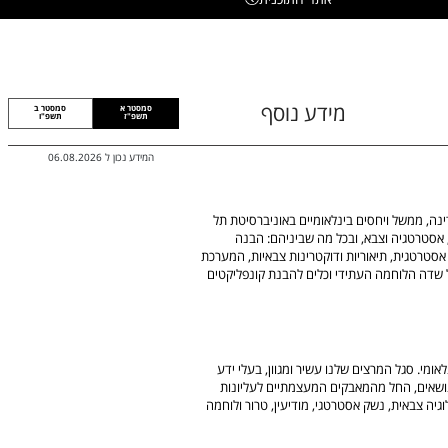
מידע נוסף
סמסטר א
סמסטר ב
תשפ"ז
תשפ"ו
המידע נכון ל
06.08.2026
נה, ממשל ויחסים בינלאומיים באוניברסיטת תל
, אסטרטגיה וצבא, ובכל מה שביניהם: הבנה
ליקטים גלובליים ואזוריים במאה ה-21, חשיבה אסטרטגית, תיאוריות ודוקטרינות צבאיות, המערכת
ל שדה הלוחמה העתידי וכלים להבנת קונפליקטים
ומי. סגל המרצים שלנו עשיר ומגוון, בעלי ידע
 נושאים, החל מהמאבקים המעצמתיים לעליונות
גיה צבאית, נשק אסטרטגי, מודיעין, טרור ולוחמה