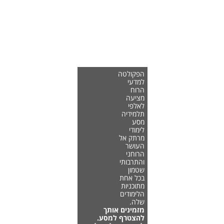
הפקולטה
למדעי
הרוח
מציעה
לאלפי
תלמידיה
מסע
לימודי
מרתק אל
העושר
הרוחני
והתרבותי
שטמון
בכל אחת
מתוכניות
הלימודים
שלה.
מזמינים אותך
להצטרף למסע.