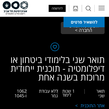
Skip to Main Content
Skip to Main Menu
Skip to Top Menu
להרשמה
להשאיר פרטים
הפקולטה למדעי 
החברה > 
תואר שני בלימודי ביטחון או
דיפלומטיה - תוכנית ייחודית
מרוכזת בשנה אחת
תואר
1 שנות
ללא עבודת
1062
לימוד
שני
גמר
ו-1045
אתר התוכנית