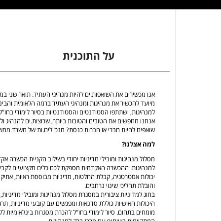
על התוכנית
אנו מכשירים את השואפות.ים להיות מנהיגי העתיד. תואר שני במדי
מיועד להכשיר את מנהיגות ומנהיגי העתיד ברמה הלאומית והבינל
למנהיגות, ישתתפו הסטודנטים והסטודנטיות בסיור לימודי בחו"ל 
אנחנו מחפשים את הטובים והטובות ביותר, שרוצות.ים להנהיג ולהו
שואפים להיות חברי או חברות כנסת? מנכ"לים.ות של משרד ממשלת
למה אצלנו?
מסלול מנהיגות ומובילי מדיניות יחודי בשילוב הקניית הכשרה אק
למנהיגות. ההכשרה האקדמית מספקת לכם כלים מקצועיים לקביעו
יכולות אסטרטגיה, קבלת החלטות, מדיניות מבוססת ראיות, אתיקה
והובלת תהליכי שינוי נרחבים.
בחוג למדיניות ציבורית במסגרת מסלול מנהיגות ומובילי מדיניות,
היכולות האישיות כוללת סדנאות ומפגשים עם קובעי מדיניות, תרג
מומחים בתחום. סיור לימודי בחו"ל להכרת מסגרות בינלאומיות לק
המתקיימות בשיתוף עם מרכז ברק למנהיגות.