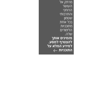
מרתק אל
העושר
הרוחני
והתרבותי
שטמון
בכל אחת
מתוכניות
הלימודים
שלה.
מזמינים אותך
להצטרף למסע.
למידע המלא על
התוכניות