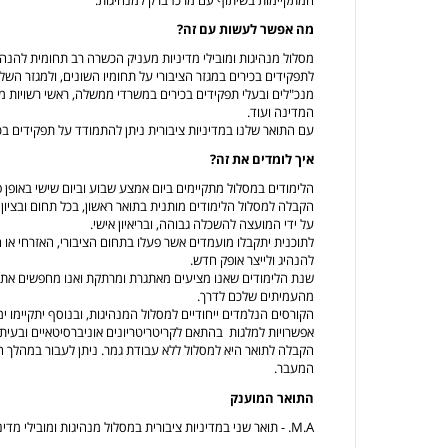
מה אפשר לעשות עם זה?
מסלול מנהיגות ומובילי מדיניות מעניק הכשרה רב תחומית להנהגה
לתפקידים בכירים במגזר הציבורי על תחומיו השונים, ולמגזר השלי
מנכ"לים ובעלי תפקידים בכירים במשרדי ממשלה, ראשי רשויות מק
המדינה ועוד.
עם התואר שלנו במדיניות ציבורית ניתן להתמודד על תפקידים 
איך לומדים את זה?
הלימודים במסלול מתקיימים ביום אמצע שבוע וביום שישי באופן
על ידי המועצה להשכלה גבוהה, ובריאיון אישי.
לתוכנית יתקבלו מועמדים אשר פעלו בתחום הציבורי, האזרחי או
להנהיג ולייצר אופק חדש.
שנת הלימודים שאנו מציעים מאתגרת ומרתקת ואנו מחפשים אתכן 
מהעמיתים שלכם לדרך.
הקורסים הנלמדים ייחודיים למסלול המנהיגות, ובנוסף יתקיימו י
אפשרויות למלגות בהתאם לקריטריטריונים אוניברסיטאיים ובעית
הקבלה לתואר היא למסלול ללא עבודת גמר. ניתן לעבור במהלך ה
המעבר.
התואר המוענק
M.A. - תואר שני במדיניות ציבורית במסלול מנהיגות ומובילי מדיניות.