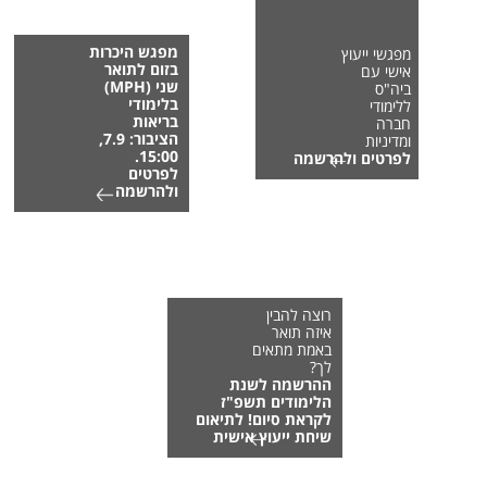
מפגש היכרות
מפגשי ייעוץ
בזום לתואר
אישי עם
שני (MPH)
ביה"ס
בלימודי
ללימודי
בריאות
חברה
הציבור: 7.9,
ומדיניות
15:00.
לפרטים ולהרשמה
לפרטים
ולהרשמה
רוצה להבין
איזה תואר
באמת מתאים
לך?
ההרשמה לשנת
הלימודים תשפ"ז
לקראת סיום! לתיאום
שיחת ייעוץ אישית