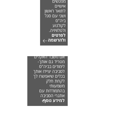
מפגשים
אישיים
לתואר ראשון
ושני עם סגל
ביה"ס
לקולנוע
ולטלוויזיה.
לפרטים
ולהרשמה
אם משבר האקלים
מטריד גם אותך-
לימודים בביה"ס
לסביבה יציידו אותך
בכלים שיאפשרו לך
לקחת חלק
משמעותי
בהתמודדות עם
אתגרי הסביבה
למידע נוסף