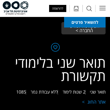
Skip to Main Content
Skip to Main Menu
Skip to Top Menu
להרשמה
להשאיר פרטים
הפקולטה למדעי 
החברה > 
תואר שני בלימודי
תקשורת
תואר שני
2 שנות לימוד
ללא עבודת גמר
1085
אתר החוג