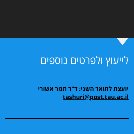
לייעוץ ולפרטים נוספים
יועצת לתואר השני: ד"ר תמר אשורי
tashuri@post.tau.ac.il