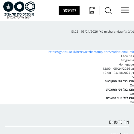
Skip to Main Content
Skip to Main Menu
Skip to Top Menu
להרשמה
נכתב ע"י
michalandau
ב
א', 05/24/2026 - 13:22
https://go.tau.ac.il/he/exact/ba/computer?v=additional-info
Faculties
Programs
Homepage
א', 05/24/2026 - 12:00
ד', 04/28/2027 - 12:00
5
הצג בכל דפי הפקולטה
On
הצג בכל דפי התוכנית
On
הצג לכל סוגי התארים
On
איך נרשמים