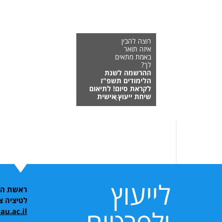
רוצה להבין
איזה תואר
באמת מתאים
לך?
ההרשמה לשנת
הלימודים תשפ"ז
לקראת סיום! לתיאום
שיחת ייעוץ אישית
לייעוץ
ראשת התו
לטיציה צ'
au.ac.il