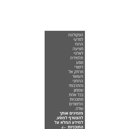
הפקולטה
למדעי
הרוח
מציעה
לאלפי
תלמידיה
מסע
לימודי
מרתק אל
העושר
הרוחני
והתרבותי
שטמון
בכל אחת
מתוכניות
הלימודים
שלה.
מזמינים אותך
להצטרף למסע.
למידע המלא על
התוכניות