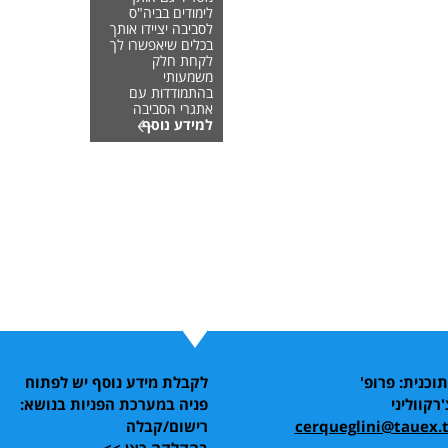
לימודים בביה"ס
לסביבה יציידו אותך
בכלים שיאפשרו לך
לקחת חלק
משמעותי
בהתמודדות עם
אתגרי הסביבה
למידע נוסף
כנית: פרופ'
לקבלת מידע נוסף יש לפתוח
רקווליני
פניה במערכת הפניות בנושא:
cerqueglini@tauex.t
רישום/קבלה