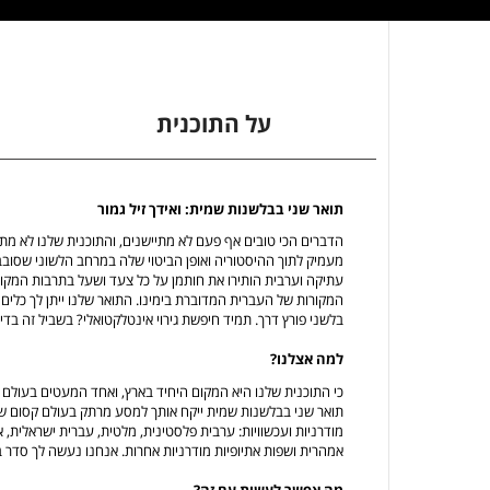
על התוכנית
תואר שני בבלשנות שמית: ואידך זיל גמור
הדברים הכי טובים אף פעם לא מתיישנים, והתוכנית שלנו לא מ
מעמיק לתוך ההיסטוריה ואופן הביטוי שלה במרחב הלשוני שסובב 
עתיקה וערבית הותירו את חותמן על כל צעד ושעל בתרבות המקומי
המקורות של העברית המדוברת בימינו. התואר שלנו ייתן לך כלים 
בלשני פורץ דרך. תמיד חיפשת גירוי אינטלקטואלי? בשביל זה בדיו
למה אצלנו?
כי התוכנית שלנו היא המקום היחיד בארץ, ואחד המעטים בעולם כו
תואר שני בבלשנות שמית ייקח אותך למסע מרתק בעולם קסום ש
מודרניות ועכשוויות: ערבית פלסטינית, מלטית, עברית ישראלית,
אמהרית ושפות אתיופיות מודרניות אחרות. אנחנו נעשה לך סדר 
מה אפשר לעשות עם זה?