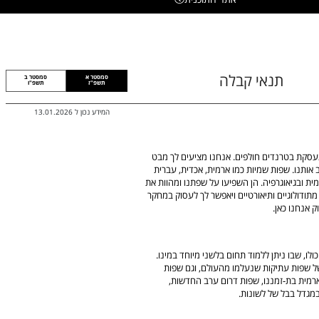
תנאי קבלה
סמסטר א
סמסטר ב
תשפ"ז
תשפ"ו
המידע נכון ל
13.01.2026
תעסקת בטרנדים חולפים. אנחנו מציעים לך מבט
אותנו. שפות שמיות כמו ארמית, אכדית, עברית
ת ובגיאוגרפיה. הן השפיעו על שפתנו ומהוות את
מתודולוגיים ותיאורטיים ויאפשר לך לעסוק במחקר
ק אנחנו כאן.
לו, שבו ניתן ללמוד תחום בלשני מיוחד במינו.
ל שפות עתיקות שנעלמו מהעולם, וגם שפות
 ארמית בת-זמננו, שפות דרום ערב החדשות,
במגדל בבל של לשונות.