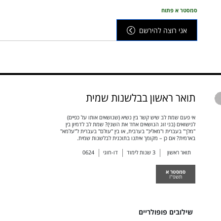
סמסטר א פתוח
אני רוצה להירשם
תואר ראשון בבלשנות שמית
אי פעם שמת לב שיש קשר בין נשיא (שנושאים אותו על כפיים)
לנישואים (בני זוג הנושאים אחד את השני)? שמת לב לדמיון בין
"מלך" בעברית ו"מאליכּ" בערבית, או בין "עולם" בעברית ל"עלמא"
בארמית? אם כן – מקומך איתנו בתוכנית לבלשנות שמית.
תואר ראשון
3
שנות לימוד
דו-חוגי
0624
סמסטר א
תשפ"ז
שילובים פופולריים