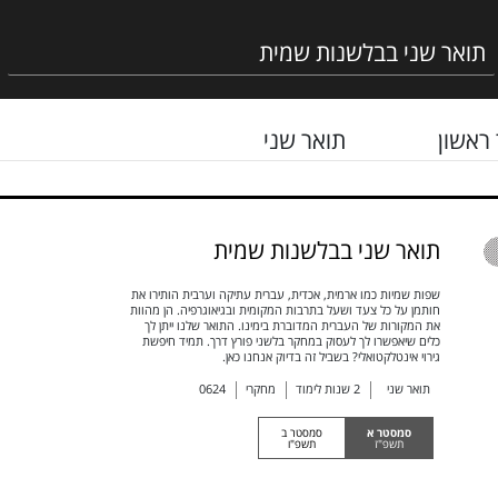
ראשון
תואר שני
תואר שני בבלשנות שמית
שפות שמיות כמו ארמית, אכדית, עברית עתיקה וערבית הותירו את
חותמן על כל צעד ושעל בתרבות המקומית ובגיאוגרפיה. הן מהוות
את המקורות של העברית המדוברת בימינו. התואר שלנו ייתן לך
כלים שיאפשרו לך לעסוק במחקר בלשני פורץ דרך. תמיד חיפשת
גירוי אינטלקטואלי? בשביל זה בדיוק אנחנו כאן.
תואר שני
2
שנות לימוד
מחקרי
0624
סמסטר א
סמסטר ב
תשפ"ז
תשפ"ו