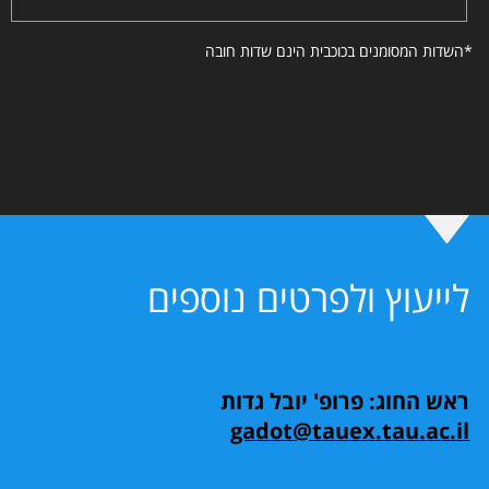
*השדות המסומנים בכוכבית הינם שדות חובה
לייעוץ ולפרטים נוספים
ראש החוג: פרופ' יובל גדות
gadot@tauex.tau.ac.il