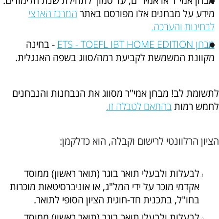
מבחן אמי"ר או אמיר"ם, עד סמוך לתחילת שנת הלימודים.
מידע על מבחנים אלו מפורסם באתר
המרכז הארצי
לבחינות והערכה.
מבחן ETS - TOEFL IBT HOME EDITION
- בחינה
מקוונת המשמשת לקביעת רמה/סווג בשפה האנגלית.
לתשומת לב! מבחן אמי"ר מסווג את הנבחנות והנבחנים
לחמש רמות
בהתאם לטבלה זו.
הציון הרלוונטי לרישום וקבלה, הוא כדלקמן:
לבעלות ולבעלי תואר בוגר (תואר ראשון) ממוסד
אקדמי מוכר על ידי המל"ג, או אוניברסיטאות מוכרות
בחו"ל, בתכנית חד-חוגית הציון הסופי לתואר.
לבעלות ולבעלי תואר בוגר (תואר ראשון) ממוסד